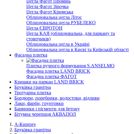
Цегла Фагот Промінь
Цегла Фагот Зірочка
Цегла Фагот Кримська
Облицювальна цегла Літос
Облицювальна цегла РУБЕЛЕКО
Цегла ЄВРОТОН
Цегла КАЯ (облицювальна, для паркану та
стовпчиків)
Облицювальна цегла в Україні
Облицювальна цегла в Києві та Київській області
Фасадна плитка
Плитка ручного формування S.ANSELMO
Фасадна плитка LAND BRICK
Фасадна плитка ФАГОТ
Кришки на паркан LAND BRICK
Бруківка гранітна
Тротуарна плитка
Бордюри, поребрики, водостоки, відливи
Лаки, фарби, грунтовки
Барвники і пігменти для бетону
Бітумна черепиця АКВАІЗОЛ
А-Кирпич
Бруківка гранітна