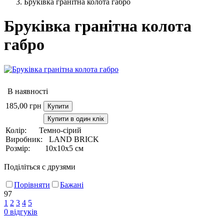
Бруківка гранітна колота габро
Бруківка гранітна колота
габро
В наявності
185,00
грн
Купити
Купити в один клік
Колір:
Темно-сірий
Виробник:
LAND BRICK
Розмір:
10х10х5 см
Поділіться с друзями
Порівняти
Бажані
97
1
2
3
4
5
0
відгуків