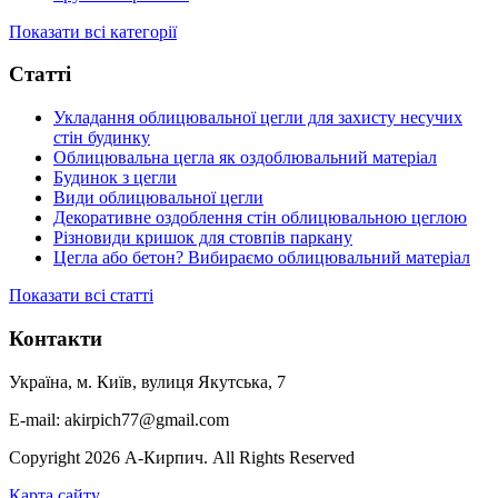
Показати всі категорії
Статті
Укладання облицювальної цегли для захисту несучих
стін будинку
Облицювальна цегла як оздоблювальний матеріал
Будинок з цегли
Види облицювальної цегли
Декоративне оздоблення стін облицювальною цеглою
Різновиди кришок для стовпів паркану
Цегла або бетон? Вибираємо облицювальний матеріал
Показати всі статті
Контакти
Україна, м. Київ, вулиця Якутська, 7
E-mail: akirpich77@gmail.com
Copyright 2026 А-Кирпич. All Rights Reserved
Карта сайту