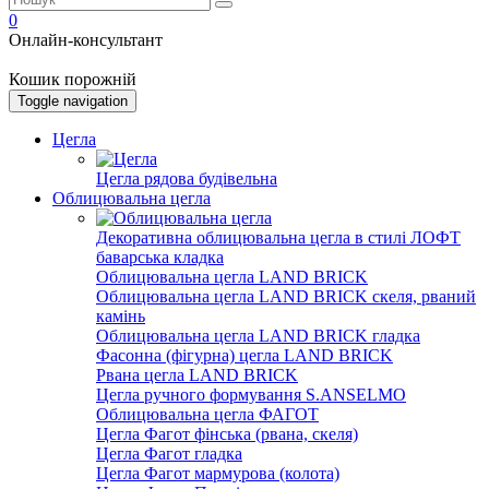
0
Онлайн-консультант
Кошик порожній
Toggle navigation
Цегла
Цегла рядова будівельна
Облицювальна цегла
Декоративна облицювальна цегла в стилі ЛОФТ
баварська кладка
Облицювальна цегла LAND BRICK
Облицювальна цегла LAND BRICK скеля, рваний
камінь
Облицювальна цегла LAND BRICK гладка
Фасонна (фігурна) цегла LAND BRICK
Рвана цегла LAND BRICK
Цегла ручного формування S.ANSELMO
Облицювальна цегла ФАГОТ
Цегла Фагот фінська (рвана, скеля)
Цегла Фагот гладка
Цегла Фагот мармурова (колота)