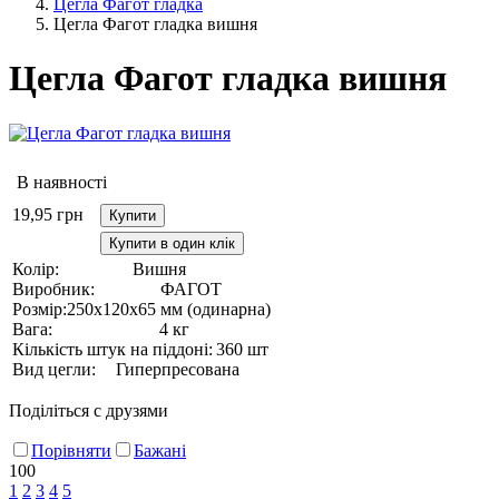
Цегла Фагот гладка
Цегла Фагот гладка вишня
Цегла Фагот гладка вишня
В наявності
19,95
грн
Купити
Купити в один клік
Колір:
Вишня
Виробник:
ФАГОТ
Розмір:
250х120х65 мм (одинарна)
Вага:
4 кг
Кількість штук на піддоні:
360 шт
Вид цегли:
Гиперпресована
Поділіться с друзями
Порівняти
Бажані
100
1
2
3
4
5