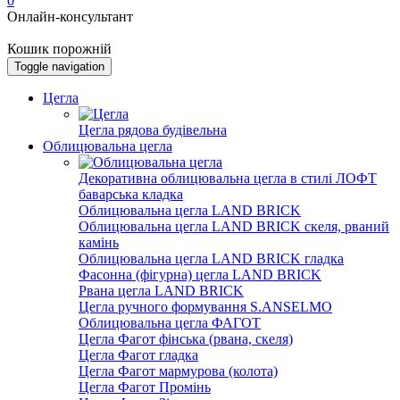
0
Онлайн-консультант
Кошик порожній
Toggle navigation
Цегла
Цегла рядова будівельна
Облицювальна цегла
Декоративна облицювальна цегла в стилі ЛОФТ
баварська кладка
Облицювальна цегла LAND BRICK
Облицювальна цегла LAND BRICK скеля, рваний
камінь
Облицювальна цегла LAND BRICK гладка
Фасонна (фігурна) цегла LAND BRICK
Рвана цегла LAND BRICK
Цегла ручного формування S.ANSELMO
Облицювальна цегла ФАГОТ
Цегла Фагот фінська (рвана, скеля)
Цегла Фагот гладка
Цегла Фагот мармурова (колота)
Цегла Фагот Промінь