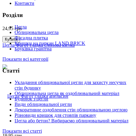
Контакти
Розділи
Цегла
24,95
грн
Облицювальна цегла
Фасадна плитка
Купити
Кришки на паркан LAND BRICK
Цегла Фагот гладка слонова кістка
Бруківка гранітна
Показати всі категорії
Статті
Укладання облицювальної цегли для захисту несучих
стін будинку
Облицювальна цегла як оздоблювальний матеріал
Будинок з цегли
Види облицювальної цегли
Декоративне оздоблення стін облицювальною цеглою
Різновиди кришок для стовпів паркану
Цегла або бетон? Вибираємо облицювальний матеріал
Показати всі статті
19,95
грн