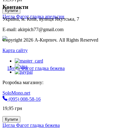
Контакти
Купити
Цегла Фагот гладка апельсин
Україна, м. Київ, вулиця Якутська, 7
E-mail: akirpich77@gmail.com
Copyright 2026 А-Кирпич. All Rights Reserved
Карта сайту
Розробка магазину:
SoloMono.net
(095) 008-58-16
19,95
грн
Купити
Цегла Фагот гладка бежева