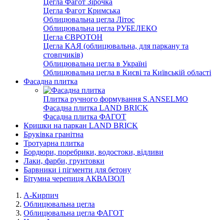
Цегла Фагот Зірочка
Цегла Фагот Кримська
Облицювальна цегла Літос
Облицювальна цегла РУБЕЛЕКО
Цегла ЄВРОТОН
Цегла КАЯ (облицювальна, для паркану та
стовпчиків)
Облицювальна цегла в Україні
Облицювальна цегла в Києві та Київській області
Фасадна плитка
Плитка ручного формування S.ANSELMO
Фасадна плитка LAND BRICK
Фасадна плитка ФАГОТ
Кришки на паркан LAND BRICK
Бруківка гранітна
Тротуарна плитка
Бордюри, поребрики, водостоки, відливи
Лаки, фарби, грунтовки
Барвники і пігменти для бетону
Бітумна черепиця АКВАІЗОЛ
А-Кирпич
Облицювальна цегла
Облицювальна цегла ФАГОТ