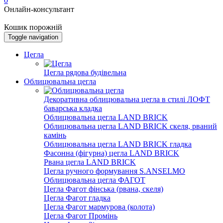
0
Онлайн-консультант
Кошик порожній
Toggle navigation
Цегла
Цегла рядова будівельна
Облицювальна цегла
Декоративна облицювальна цегла в стилі ЛОФТ
баварська кладка
Облицювальна цегла LAND BRICK
Облицювальна цегла LAND BRICK скеля, рваний
камінь
Облицювальна цегла LAND BRICK гладка
Фасонна (фігурна) цегла LAND BRICK
Рвана цегла LAND BRICK
Цегла ручного формування S.ANSELMO
Облицювальна цегла ФАГОТ
Цегла Фагот фінська (рвана, скеля)
Цегла Фагот гладка
Цегла Фагот мармурова (колота)
Цегла Фагот Промінь