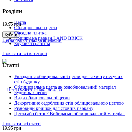
Розділи
Цегла
19,95
грн
Облицювальна цегла
Фасадна плитка
Купити
Кришки на паркан LAND BRICK
Цегла Фагот гладка апельсин
Бруківка гранітна
Показати всі категорії
Статті
Укладання облицювальної цегли для захисту несучих
стін будинку
Облицювальна цегла як оздоблювальний матеріал
Будинок з цегли
Види облицювальної цегли
Декоративне оздоблення стін облицювальною цеглою
Різновиди кришок для стовпів паркану
Цегла або бетон? Вибираємо облицювальний матеріал
Показати всі статті
19,95
грн