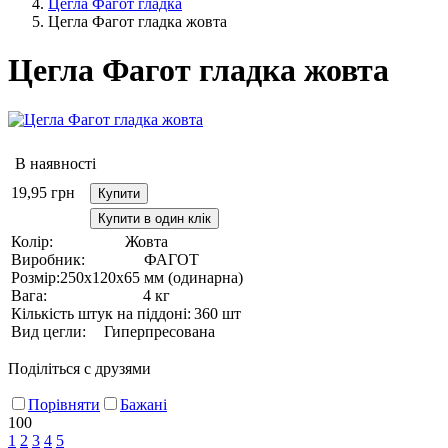
Цегла Фагот гладка
Цегла Фагот гладка жовта
Цегла Фагот гладка жовта
В наявності
19,95
грн
Купити
Купити в один клік
Колір:
Жовта
Виробник:
ФАГОТ
Розмір:
250х120х65 мм (одинарна)
Вага:
4 кг
Кількість штук на піддоні:
360 шт
Вид цегли:
Гиперпресована
Поділіться с друзями
Порівняти
Бажані
100
1
2
3
4
5