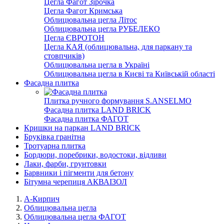
Цегла Фагот Зірочка
Цегла Фагот Кримська
Облицювальна цегла Літос
Облицювальна цегла РУБЕЛЕКО
Цегла ЄВРОТОН
Цегла КАЯ (облицювальна, для паркану та
стовпчиків)
Облицювальна цегла в Україні
Облицювальна цегла в Києві та Київській області
Фасадна плитка
Плитка ручного формування S.ANSELMO
Фасадна плитка LAND BRICK
Фасадна плитка ФАГОТ
Кришки на паркан LAND BRICK
Бруківка гранітна
Тротуарна плитка
Бордюри, поребрики, водостоки, відливи
Лаки, фарби, грунтовки
Барвники і пігменти для бетону
Бітумна черепиця АКВАІЗОЛ
А-Кирпич
Облицювальна цегла
Облицювальна цегла ФАГОТ