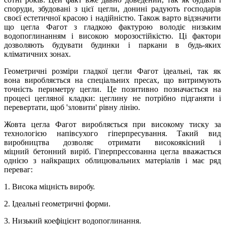
споруди, збудовані з цієї цегли, донині радують господарів
своєї естетичної красою і надійністю. Також варто відзначити
що цегла Фагот з гладкою фактурою володіє низьким
водопоглинанням і високою морозостійкістю. Ці фактори
дозволяють будувати будинки і паркани в будь-яких
кліматичних зонах.
Геометричні розміри гладкої цегли Фагот ідеальні, так як
вона виробляється на спеціальних пресах, що витримують
точність периметру цегли. Це позитивно позначається на
процесі цегляної кладки: цеглину не потрібно підганяти і
перевертати, щоб 'зловити' рівну лінію.
Жовта цегла Фагот виробляється при високому тиску за
технологією напівсухого гіперпресування. Такий вид
виробництва дозволяє отримати високоякісний і
міцний бетонний виріб. Гіперпрессованна цегла вважається
однією з найкращих облицювальних матеріалів і має ряд
переваг:
1. Висока міцність виробу.
2. Ідеальні геометричні форми.
3. Низький коефіцієнт водопоглинання.