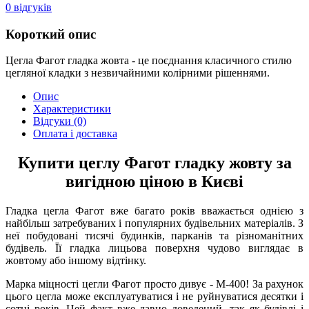
0
відгуків
Короткий опис
Цегла Фагот гладка жовта - це поєднання класичного стилю
цегляної кладки з незвичайними колірними рішеннями.
Опис
Характеристики
Відгуки
(0)
Оплата і доставка
Купити цеглу Фагот гладку жовту за
вигідною ціною в Києві
Гладка цегла Фагот вже багато років вважається однією з
найбільш затребуваних і популярних будівельних матеріалів. З
неї побудовані тисячі будинків, парканів та різноманітних
будівель. Її гладка лицьова поверхня чудово виглядає в
жовтому або іншому відтінку.
Марка міцності цегли Фагот просто дивує - М-400! За рахунок
цього цегла може експлуатуватися і не руйнуватися десятки і
сотні років. Цей факт вже давно доведений, так як будівлі і