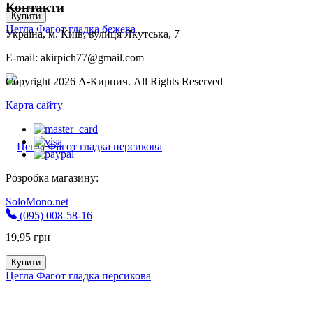
Контакти
Купити
Цегла Фагот гладка бежева
Україна, м. Київ, вулиця Якутська, 7
E-mail: akirpich77@gmail.com
Copyright 2026 А-Кирпич. All Rights Reserved
Карта сайту
Розробка магазину:
SoloMono.net
(095) 008-58-16
19,95
грн
Купити
Цегла Фагот гладка персикова