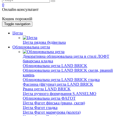
0
Онлайн-консультант
Кошик порожній
Toggle navigation
Цегла
Цегла рядова будівельна
Облицювальна цегла
Декоративна облицювальна цегла в стилі ЛОФТ
баварська кладка
Облицювальна цегла LAND BRICK
Облицювальна цегла LAND BRICK скеля, рваний
камінь
Облицювальна цегла LAND BRICK гладка
Фасонна (фігурна) цегла LAND BRICK
Рвана цегла LAND BRICK
Цегла ручного формування S.ANSELMO
Облицювальна цегла ФАГОТ
Цегла Фагот фінська (рвана, скеля)
Цегла Фагот гладка
Цегла Фагот мармурова (колота)