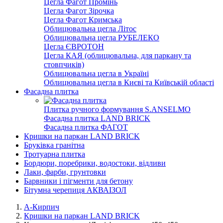
Цегла Фагот Промінь
Цегла Фагот Зірочка
Цегла Фагот Кримська
Облицювальна цегла Літос
Облицювальна цегла РУБЕЛЕКО
Цегла ЄВРОТОН
Цегла КАЯ (облицювальна, для паркану та
стовпчиків)
Облицювальна цегла в Україні
Облицювальна цегла в Києві та Київській області
Фасадна плитка
Плитка ручного формування S.ANSELMO
Фасадна плитка LAND BRICK
Фасадна плитка ФАГОТ
Кришки на паркан LAND BRICK
Бруківка гранітна
Тротуарна плитка
Бордюри, поребрики, водостоки, відливи
Лаки, фарби, грунтовки
Барвники і пігменти для бетону
Бітумна черепиця АКВАІЗОЛ
А-Кирпич
Кришки на паркан LAND BRICK