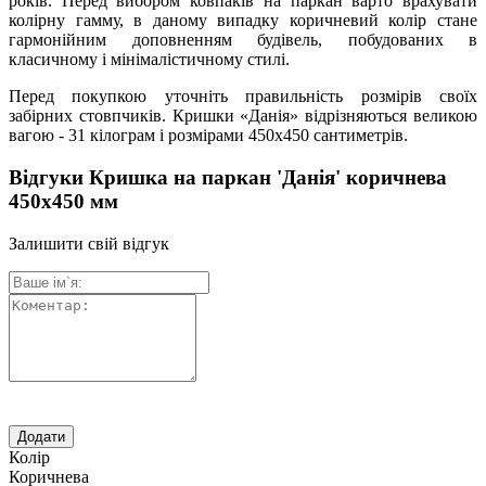
років. Перед вибором ковпаків на паркан варто врахувати
колірну гамму, в даному випадку коричневий колір стане
гармонійним доповненням будівель, побудованих в
класичному і мінімалістичному стилі.
Перед покупкою уточніть правильність розмірів своїх
забірних стовпчиків. Кришки «Данія» відрізняються великою
вагою - 31 кілограм і розмірами 450х450 сантиметрів.
Відгуки Кришка на паркан 'Данія' коричнева
450х450 мм
Залишити свій відгук
Колір
Коричнева