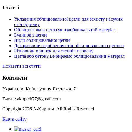
Статті
Укладання облицювальної цегли для захисту несучих
стін будинку
Облицювальна цегла як оздоблювальний матеріал
Будинок з цегли
Види облицювальної цегли
Декоративне оздоблення стін облицювальною цеглою
Різновиди кришок для стовпів паркану
Цегла або бетон? Вибираємо облицювальний матеріал
Показати всі статті
Контакти
Україна, м. Київ, вулиця Якутська, 7
E-mail: akirpich77@gmail.com
Copyright 2026 А-Кирпич. All Rights Reserved
Карта сайту