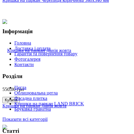
Кришка на паркан Черепиця коричнева 340х340 мм
Інформація
Головна
Доставка і оплата
Гарантія та повернення товару
Фотогалерея
Контакти
Розділи
Цегла
550,00
грн
Облицювальна цегла
Фасадна плитка
Купити
Кришки на паркан LAND BRICK
Кришка на паркан Данія жовта
Бруківка гранітна
Показати всі категорії
Статті