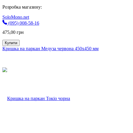
Розробка магазину:
SoloMono.net
(095) 008-58-16
475,00
грн
Купити
Кришка на паркан Медуза червона 450х450 мм