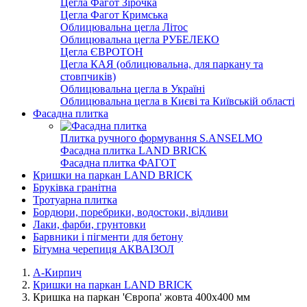
Цегла Фагот Зірочка
Цегла Фагот Кримська
Облицювальна цегла Літос
Облицювальна цегла РУБЕЛЕКО
Цегла ЄВРОТОН
Цегла КАЯ (облицювальна, для паркану та
стовпчиків)
Облицювальна цегла в Україні
Облицювальна цегла в Києві та Київській області
Фасадна плитка
Плитка ручного формування S.ANSELMO
Фасадна плитка LAND BRICK
Фасадна плитка ФАГОТ
Кришки на паркан LAND BRICK
Бруківка гранітна
Тротуарна плитка
Бордюри, поребрики, водостоки, відливи
Лаки, фарби, грунтовки
Барвники і пігменти для бетону
Бітумна черепиця АКВАІЗОЛ
А-Кирпич
Кришки на паркан LAND BRICK
Кришка на паркан 'Європа' жовта 400х400 мм