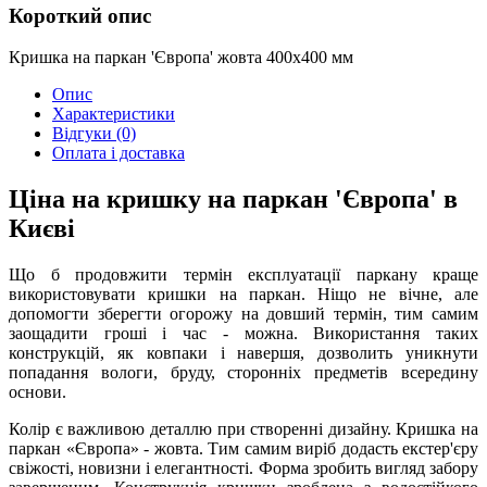
Короткий опис
Кришка на паркан 'Європа' жовта 400х400 мм
Опис
Характеристики
Відгуки
(0)
Оплата і доставка
Ціна на кришку на паркан 'Європа' в
Києві
Що б продовжити термін експлуатації паркану краще
використовувати кришки на паркан. Ніщо не вічне, але
допомогти зберегти огорожу на довший термін, тим самим
заощадити гроші і час - можна. Використання таких
конструкцій, як ковпаки і навершя, дозволить уникнути
попадання вологи, бруду, сторонніх предметів всередину
основи.
Колір є важливою деталлю при створенні дизайну. Кришка на
паркан «Європа» - жовта. Тим самим виріб додасть екстер'єру
свіжості, новизни і елегантності. Форма зробить вигляд забору