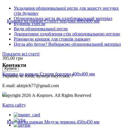
Укладання облицювальної цегли для захисту несучих
стін будинку
Облицювальна цегла як оздоблювальний матеріал
Будинок з цегли
Види облицювальної цегли
Декоративне оздоблення стін облицювальною цеглою
Різновиди кришок для стовпів паркану
Цегла або бетон? Вибираємо облицювальний матеріал
Показати всі статті
395,00
грн
Контакти
Купити
Кришка на паркан Єгипет бордова 400х400 мм
Україна, м. Київ, вулиця Якутська, 7
E-mail: akirpich77@gmail.com
Copyright 2026 А-Кирпич. All Rights Reserved
Карта сайту