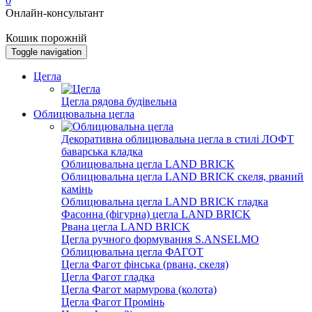
0
Онлайн-консультант
Кошик порожній
Toggle navigation
Цегла
Цегла рядова будівельна
Облицювальна цегла
Декоративна облицювальна цегла в стилі ЛОФТ
баварська кладка
Облицювальна цегла LAND BRICK
Облицювальна цегла LAND BRICK скеля, рваний
камінь
Облицювальна цегла LAND BRICK гладка
Фасонна (фігурна) цегла LAND BRICK
Рвана цегла LAND BRICK
Цегла ручного формування S.ANSELMO
Облицювальна цегла ФАГОТ
Цегла Фагот фінська (рвана, скеля)
Цегла Фагот гладка
Цегла Фагот мармурова (колота)
Цегла Фагот Промінь