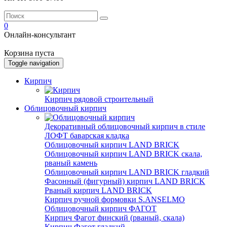
0
Онлайн-консультант
Корзина пуста
Toggle navigation
Кирпич
Кирпич рядовой строительный
Облицовочный кирпич
Декоративный облицовочный кирпич в стиле
ЛОФТ баварская кладка
Облицовочный кирпич LAND BRICK
Облицовочный кирпич LAND BRICK скала,
рваный камень
Облицовочный кирпич LAND BRICK гладкий
Фасонный (фигурный) кирпич LAND BRICK
Рваный кирпич LAND BRICK
Кирпич ручной формовки S.ANSELMO
Облицовочный кирпич ФАГОТ
Кирпич Фагот финский (рваный, скала)
Кирпич Фагот гладкий