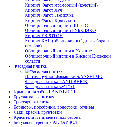
Кирпич Фагот мраморный (колотый)
Кирпич Фагот Луч
Кирпич Фагот Звездочка
Кирпич Фагот Крымский
Облицовочный кирпич ЛИТОС
Облицовочный кирпич РУБЕЛЭКО
Кирпич ЕВРОТОН
Кирпич КАЯ (облицовочный, для забора и
столбов)
Облицовочный кирпич в Украине
Облицовочный кирпич в Киеве и Киевской
области
Фасадная плитка
Плитка ручной формовки S.ANSELMO
Фасадная плитка LAND BRICK
Фасадная плитка ФАГОТ
Крышки на забор LAND BRICK
Брусчатка гранитная
Тротуарная плитка
Бордюры, поребрики, водостоки, отливы
Лаки, краски, грунтовки
Красители и пигменты для бетона
Битумная черепица АКВАИЗОЛ