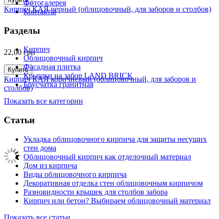
Фотогалерея
Кирпич КАЯ черный (облицовочный, для заборов и столбов)
Контакты
Разделы
Кирпич
22,00
грн
Облицовочный кирпич
Фасадная плитка
Купить
Крышки на забор LAND BRICK
Кирпич КАЯ коричневый (облицовочный, для заборов и
Брусчатка гранитная
столбов)
Показать все категории
Статьи
Укладка облицовочного кирпича для защиты несущих
стен дома
Облицовочный кирпич как отделочный материал
Дом из кирпича
Виды облицовочного кирпича
Декоративная отделка стен облицовочным кирпичом
Разновидности крышек для столбов забора
Кирпич или бетон? Выбираем облицовочный материал
Показать все статьи