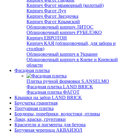
Кирпич Фагот мраморный (колотый)
Кирпич Фагот Луч
Кирпич Фагот Звездочка
Кирпич Фагот Крымский
Облицовочный кирпич ЛИТОС
Облицовочный кирпич РУБЕЛЭКО
Кирпич ЕВРОТОН
Кирпич КАЯ (облицовочный, для забора и
столбов)
Облицовочный кирпич в Украине
Облицовочный кирпич в Киеве и Киевской
области
Фасадная плитка
Плитка ручной формовки S.ANSELMO
Фасадная плитка LAND BRICK
Фасадная плитка ФАГОТ
Крышки на забор LAND BRICK
Брусчатка гранитная
Тротуарная плитка
Бордюры, поребрики, водостоки, отливы
Лаки, краски, грунтовки
Красители и пигменты для бетона
Битумная черепица АКВАИЗОЛ