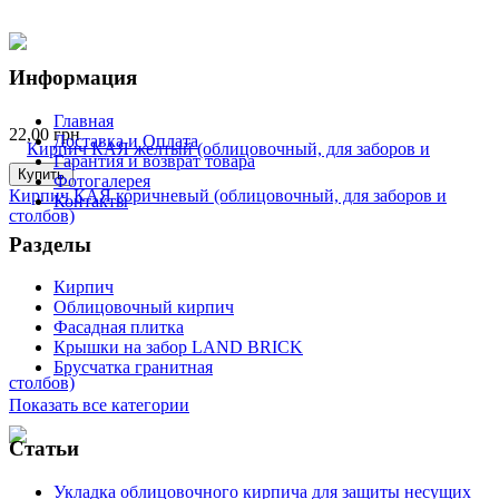
Информация
Главная
22,00
грн
Доставка и Оплата
Гарантия и возврат товара
Купить
Фотогалерея
Кирпич КАЯ коричневый (облицовочный, для заборов и
Контакты
столбов)
Разделы
Кирпич
Облицовочный кирпич
Фасадная плитка
Крышки на забор LAND BRICK
Брусчатка гранитная
Показать все категории
Статьи
Укладка облицовочного кирпича для защиты несущих