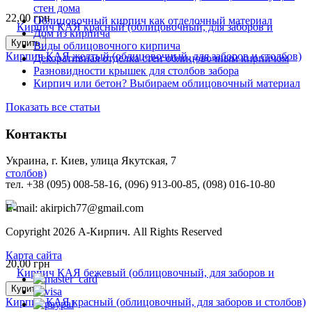
стен дома
22,00
грн
Облицовочный кирпич как отделочный материал
Дом из кирпича
Купить
Виды облицовочного кирпича
Кирпич КАЯ желтый (облицовочный, для заборов и столбов)
Декоративная отделка стен облицовочным кирпичом
Разновидности крышек для столбов забора
Кирпич или бетон? Выбираем облицовочный материал
Показать все статьи
Контакты
Украина, г. Киев, улица Якутская, 7
тел. +38 (095) 008-58-16, (096) 913-00-85, (098) 016-10-80
E-mail: akirpich77@gmail.com
Copyright 2026 А-Кирпич. All Rights Reserved
Карта сайта
20,00
грн
Купить
Кирпич КАЯ красный (облицовочный, для заборов и столбов)