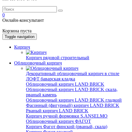
0
Онлайн-консультант
Корзина пуста
Toggle navigation
Кирпич
Кирпич рядовой строительный
Облицовочный кирпич
Декоративный облицовочный кирпич в стиле
ЛОФТ баварская кладка
Облицовочный кирпич LAND BRICK
Облицовочный кирпич LAND BRICK скала,
рваный камень
Облицовочный кирпич LAND BRICK гладкий
Фасонный (фигурный) кирпич LAND BRICK
Рваный кирпич LAND BRICK
Кирпич ручной формовки S.ANSELMO
Облицовочный кирпич ФАГОТ
Кирпич Фагот финский (рваный, скала)
Кирпич Фагот гладкий