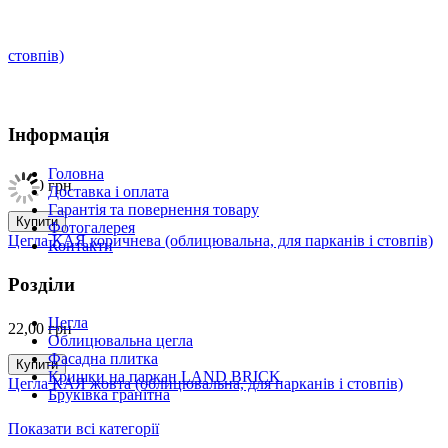
Інформація
Головна
22,00
грн
Доставка і оплата
Гарантія та повернення товару
Купити
Фотогалерея
Цегла КАЯ коричнева (облицювальна, для парканів і стовпів)
Контакти
Розділи
Цегла
22,00
грн
Облицювальна цегла
Фасадна плитка
Купити
Кришки на паркан LAND BRICK
Цегла КАЯ жовта (облицювальна, для парканів і стовпів)
Бруківка гранітна
Показати всі категорії