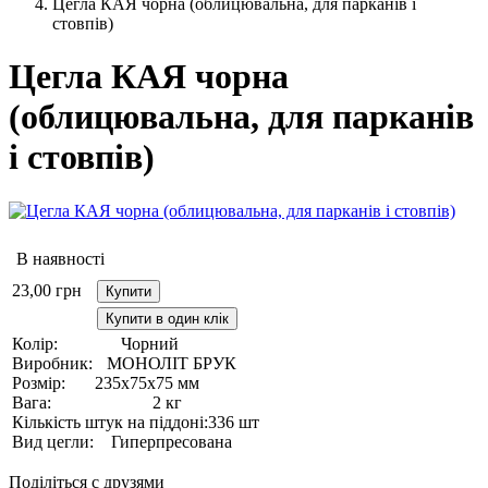
Цегла КАЯ чорна (облицювальна, для парканів і
стовпів)
Цегла КАЯ чорна
(облицювальна, для парканів
і стовпів)
В наявності
23,00
грн
Купити
Купити в один клік
Колір:
Чорний
Виробник:
МОНОЛІТ БРУК
Розмір:
235х75х75 мм
Вага:
2 кг
Кількість штук на піддоні:
336 шт
Вид цегли:
Гиперпресована
Поділіться с друзями