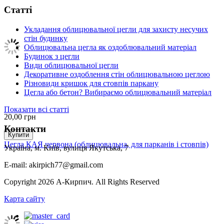
Статті
Укладання облицювальної цегли для захисту несучих
стін будинку
Облицювальна цегла як оздоблювальний матеріал
Будинок з цегли
Види облицювальної цегли
Декоративне оздоблення стін облицювальною цеглою
Різновиди кришок для стовпів паркану
Цегла або бетон? Вибираємо облицювальний матеріал
Показати всі статті
20,00
грн
Контакти
Купити
Цегла КАЯ червона (облицювальна, для парканів і стовпів)
Україна, м. Київ, вулиця Якутська, 7
E-mail: akirpich77@gmail.com
Copyright 2026 А-Кирпич. All Rights Reserved
Карта сайту