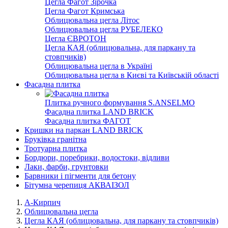
Цегла Фагот Зірочка
Цегла Фагот Кримська
Облицювальна цегла Літос
Облицювальна цегла РУБЕЛЕКО
Цегла ЄВРОТОН
Цегла КАЯ (облицювальна, для паркану та
стовпчиків)
Облицювальна цегла в Україні
Облицювальна цегла в Києві та Київській області
Фасадна плитка
Плитка ручного формування S.ANSELMO
Фасадна плитка LAND BRICK
Фасадна плитка ФАГОТ
Кришки на паркан LAND BRICK
Бруківка гранітна
Тротуарна плитка
Бордюри, поребрики, водостоки, відливи
Лаки, фарби, грунтовки
Барвники і пігменти для бетону
Бітумна черепиця АКВАІЗОЛ
А-Кирпич
Облицювальна цегла
Цегла КАЯ (облицювальна, для паркану та стовпчиків)