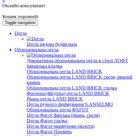
0
Онлайн-консультант
Кошик порожній
Toggle navigation
Цегла
Цегла рядова будівельна
Облицювальна цегла
Декоративна облицювальна цегла в стилі ЛОФТ
баварська кладка
Облицювальна цегла LAND BRICK
Облицювальна цегла LAND BRICK скеля, рваний
камінь
Облицювальна цегла LAND BRICK гладка
Фасонна (фігурна) цегла LAND BRICK
Рвана цегла LAND BRICK
Цегла ручного формування S.ANSELMO
Облицювальна цегла ФАГОТ
Цегла Фагот фінська (рвана, скеля)
Цегла Фагот гладка
Цегла Фагот мармурова (колота)
Цегла Фагот Промінь