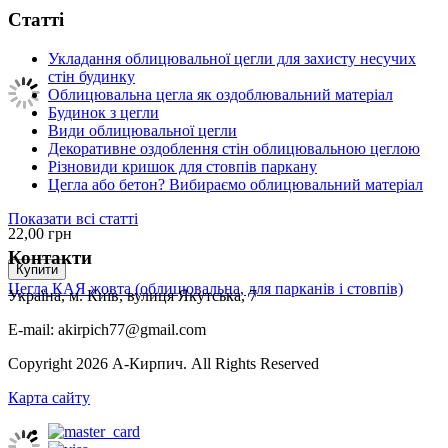
Статті
Укладання облицювальної цегли для захисту несучих
стін будинку
Облицювальна цегла як оздоблювальний матеріал
Будинок з цегли
Види облицювальної цегли
Декоративне оздоблення стін облицювальною цеглою
Різновиди кришок для стовпів паркану
Цегла або бетон? Вибираємо облицювальний матеріал
Показати всі статті
22,00
грн
Контакти
Купити
Цегла КАЯ жовта (облицювальна, для парканів і стовпів)
Україна, м. Київ, вулиця Якутська, 7
E-mail: akirpich77@gmail.com
Copyright 2026 А-Кирпич. All Rights Reserved
Карта сайту