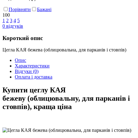
Порівняти
Бажані
100
1
2
3
4
5
0
відгуків
Короткий опис
Цегла КАЯ бежева (облицювальна, для парканів і стовпів)
Опис
Характеристики
Відгуки
(0)
Оплата і доставка
Купити цеглу КАЯ
бежеву (облицювальну, для парканів і
стовпів), краща ціна