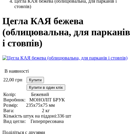
Цегла КАЯ бежева (облицювальна, для парканів і
стовпів)
Цегла КАЯ бежева
(облицювальна, для парканів
і стовпів)
В наявності
22,00
грн
Купити
Купити в один клік
Колір:
Бежевий
Виробник:
МОНОЛІТ БРУК
Розмір:
235х75х75 мм
Вага:
2 кг
Кількість штук на піддоні:
336 шт
Вид цегли:
Гиперпресована
Поділіться с друзями