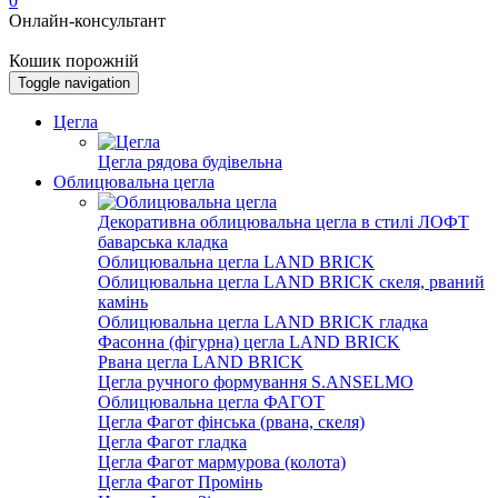
0
Онлайн-консультант
Кошик порожній
Toggle navigation
Цегла
Цегла рядова будівельна
Облицювальна цегла
Декоративна облицювальна цегла в стилі ЛОФТ
баварська кладка
Облицювальна цегла LAND BRICK
Облицювальна цегла LAND BRICK скеля, рваний
камінь
Облицювальна цегла LAND BRICK гладка
Фасонна (фігурна) цегла LAND BRICK
Рвана цегла LAND BRICK
Цегла ручного формування S.ANSELMO
Облицювальна цегла ФАГОТ
Цегла Фагот фінська (рвана, скеля)
Цегла Фагот гладка
Цегла Фагот мармурова (колота)
Цегла Фагот Промінь