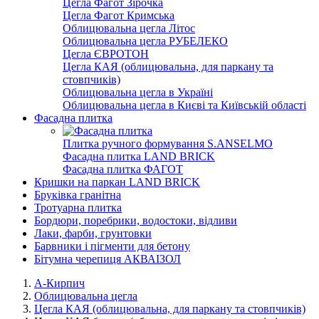
Цегла Фагот Зірочка
Цегла Фагот Кримська
Облицювальна цегла Літос
Облицювальна цегла РУБЕЛЕКО
Цегла ЄВРОТОН
Цегла КАЯ (облицювальна, для паркану та
стовпчиків)
Облицювальна цегла в Україні
Облицювальна цегла в Києві та Київській області
Фасадна плитка
Плитка ручного формування S.ANSELMO
Фасадна плитка LAND BRICK
Фасадна плитка ФАГОТ
Кришки на паркан LAND BRICK
Бруківка гранітна
Тротуарна плитка
Бордюри, поребрики, водостоки, відливи
Лаки, фарби, грунтовки
Барвники і пігменти для бетону
Бітумна черепиця АКВАІЗОЛ
А-Кирпич
Облицювальна цегла
Цегла КАЯ (облицювальна, для паркану та стовпчиків)