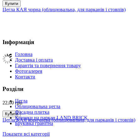
Купити
Цегла КАЯ чорна (облицювальна, для парканів і стовпів)
Інформація
Головна
Доставка і оплата
Гарантія та повернення товару
Фотогалерея
Контакти
Розділи
Цегла
22,00
грн
Облицювальна цегла
Фасадна плитка
Купити
Кришки на паркан LAND BRICK
Цегла КАЯ коричнева (облицювальна, для парканів і стовпів)
Бруківка гранітна
Показати всі категорії