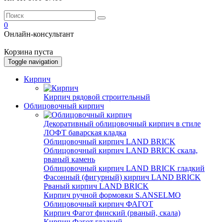
0
Онлайн-консультант
Корзина пуста
Toggle navigation
Кирпич
Кирпич рядовой строительный
Облицовочный кирпич
Декоративный облицовочный кирпич в стиле
ЛОФТ баварская кладка
Облицовочный кирпич LAND BRICK
Облицовочный кирпич LAND BRICK скала,
рваный камень
Облицовочный кирпич LAND BRICK гладкий
Фасонный (фигурный) кирпич LAND BRICK
Рваный кирпич LAND BRICK
Кирпич ручной формовки S.ANSELMO
Облицовочный кирпич ФАГОТ
Кирпич Фагот финский (рваный, скала)
Кирпич Фагот гладкий