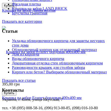
Фасадная плитка
Купить
Крышки на забор LAND BRICK
Крышка на забор Дания желтая
Брусчатка гранитная
Показать все категории
Статьи
Укладка облицовочного кирпича для защиты несущих
стен дома
Облицовочный кирпич как отделочный материал
Дом из кирпича
Виды облицовочного кирпича
Декоративная отделка стен облицовочным кирпичом
Разновидности крышек для столбов забора
Кирпич или бетон? Выбираем облицовочный материал
Показать все статьи
395,00
грн
Контакты
Купить
Крышка на забор Египет бордовая 400х400 мм
Украина, г. Киев, улица Якутская, 7
тел. +38 (095) 008-58-16, (096) 913-00-85, (098) 016-10-80