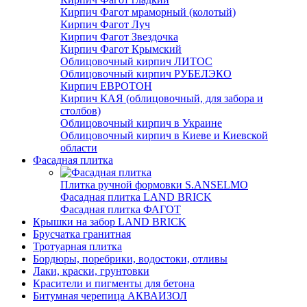
Кирпич Фагот мраморный (колотый)
Кирпич Фагот Луч
Кирпич Фагот Звездочка
Кирпич Фагот Крымский
Облицовочный кирпич ЛИТОС
Облицовочный кирпич РУБЕЛЭКО
Кирпич ЕВРОТОН
Кирпич КАЯ (облицовочный, для забора и
столбов)
Облицовочный кирпич в Украине
Облицовочный кирпич в Киеве и Киевской
области
Фасадная плитка
Плитка ручной формовки S.ANSELMO
Фасадная плитка LAND BRICK
Фасадная плитка ФАГОТ
Крышки на забор LAND BRICK
Брусчатка гранитная
Тротуарная плитка
Бордюры, поребрики, водостоки, отливы
Лаки, краски, грунтовки
Красители и пигменты для бетона
Битумная черепица АКВАИЗОЛ