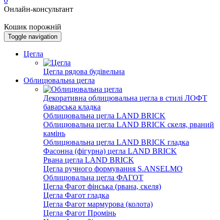
0
Онлайн-консультант
Кошик порожній
Toggle navigation
Цегла
Цегла рядова будівельна
Облицювальна цегла
Декоративна облицювальна цегла в стилі ЛОФТ
баварська кладка
Облицювальна цегла LAND BRICK
Облицювальна цегла LAND BRICK скеля, рваний
камінь
Облицювальна цегла LAND BRICK гладка
Фасонна (фігурна) цегла LAND BRICK
Рвана цегла LAND BRICK
Цегла ручного формування S.ANSELMO
Облицювальна цегла ФАГОТ
Цегла Фагот фінська (рвана, скеля)
Цегла Фагот гладка
Цегла Фагот мармурова (колота)
Цегла Фагот Промінь