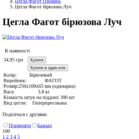
Цегла Фагот Промінь
Цегла Фагот бірюзова Луч
Цегла Фагот бірюзова Луч
В наявності
34,95
грн
Купити
Купити в один клік
Колір:
Бірюзовий
Виробник:
ФАГОТ
Розмір:
250х100х65 мм (одинарна)
Вага:
3.8 кг
Кількість штук на піддоні:
390 шт
Вид цегли:
Гиперпресована
Поділіться с друзями
Порівняти
Бажані
100
1
2
3
4
5