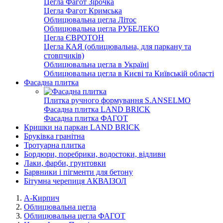
Цегла Фагот Зірочка
Цегла Фагот Кримська
Облицювальна цегла Літос
Облицювальна цегла РУБЕЛЕКО
Цегла ЄВРОТОН
Цегла КАЯ (облицювальна, для паркану та
стовпчиків)
Облицювальна цегла в Україні
Облицювальна цегла в Києві та Київській області
Фасадна плитка
Плитка ручного формування S.ANSELMO
Фасадна плитка LAND BRICK
Фасадна плитка ФАГОТ
Кришки на паркан LAND BRICK
Бруківка гранітна
Тротуарна плитка
Бордюри, поребрики, водостоки, відливи
Лаки, фарби, грунтовки
Барвники і пігменти для бетону
Бітумна черепиця АКВАІЗОЛ
А-Кирпич
Облицювальна цегла
Облицювальна цегла ФАГОТ