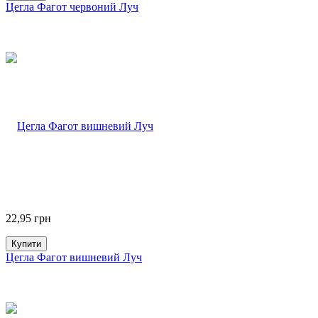
Цегла Фагот червоний Луч
22,95
грн
Купити
Цегла Фагот вишневий Луч