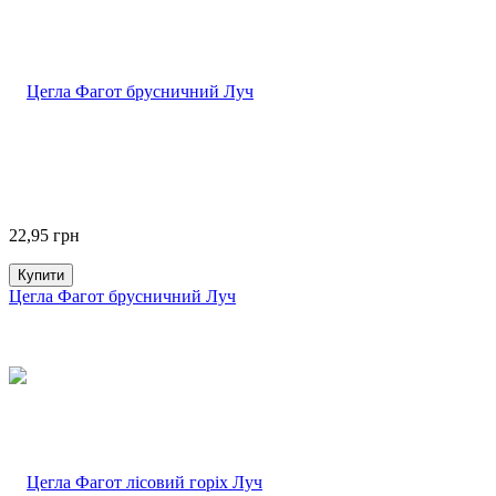
22,95
грн
Купити
Цегла Фагот брусничний Луч