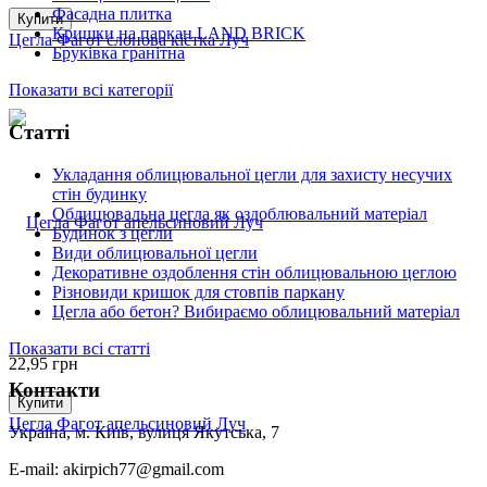
Фасадна плитка
Купити
Кришки на паркан LAND BRICK
Цегла Фагот слонова кістка Луч
Бруківка гранітна
Показати всі категорії
Статті
Укладання облицювальної цегли для захисту несучих
стін будинку
Облицювальна цегла як оздоблювальний матеріал
Будинок з цегли
Види облицювальної цегли
Декоративне оздоблення стін облицювальною цеглою
Різновиди кришок для стовпів паркану
Цегла або бетон? Вибираємо облицювальний матеріал
Показати всі статті
22,95
грн
Контакти
Купити
Цегла Фагот апельсиновий Луч
Україна, м. Київ, вулиця Якутська, 7
E-mail: akirpich77@gmail.com