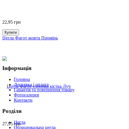
22,95
грн
Купити
Цегла Фагот жовта Промінь
Інформація
Головна
Доставка і оплата
Гарантія та повернення товару
Фотогалерея
Контакти
Розділи
Цегла
27,95
грн
Облицювальна цегла