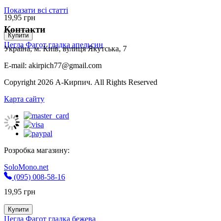
Показати всі статті
19,95
грн
Контакти
Купити
Цегла Фагот гладка апельсин
Україна, м. Київ, вулиця Якутська, 7
E-mail: akirpich77@gmail.com
Copyright 2026 А-Кирпич. All Rights Reserved
Карта сайту
Розробка магазину:
SoloMono.net
(095) 008-58-16
19,95
грн
Купити
Цегла Фагот гладка бежева