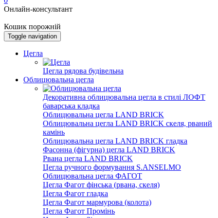
0
Онлайн-консультант
Кошик порожній
Toggle navigation
Цегла
Цегла рядова будівельна
Облицювальна цегла
Декоративна облицювальна цегла в стилі ЛОФТ
баварська кладка
Облицювальна цегла LAND BRICK
Облицювальна цегла LAND BRICK скеля, рваний
камінь
Облицювальна цегла LAND BRICK гладка
Фасонна (фігурна) цегла LAND BRICK
Рвана цегла LAND BRICK
Цегла ручного формування S.ANSELMO
Облицювальна цегла ФАГОТ
Цегла Фагот фінська (рвана, скеля)
Цегла Фагот гладка
Цегла Фагот мармурова (колота)
Цегла Фагот Промінь