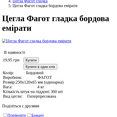
Цегла Фагот гладка
Цегла Фагот гладка бордова емірати
Цегла Фагот гладка бордова
емірати
В наявності
19,95
грн
Купити
Купити в один клік
Колір:
Бордовий
Виробник:
ФАГОТ
Розмір:
250х120х65 мм (одинарна)
Вага:
4 кг
Кількість штук на піддоні:
360 шт
Вид цегли:
Гиперпресована
Поділіться с друзями
Порівняти
Бажані