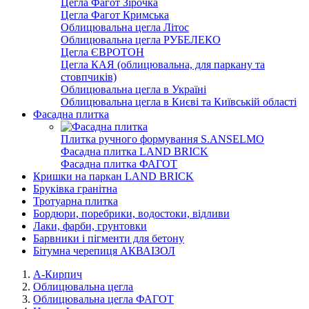
Цегла Фагот Зірочка
Цегла Фагот Кримська
Облицювальна цегла Літос
Облицювальна цегла РУБЕЛЕКО
Цегла ЄВРОТОН
Цегла КАЯ (облицювальна, для паркану та
стовпчиків)
Облицювальна цегла в Україні
Облицювальна цегла в Києві та Київській області
Фасадна плитка
Плитка ручного формування S.ANSELMO
Фасадна плитка LAND BRICK
Фасадна плитка ФАГОТ
Кришки на паркан LAND BRICK
Бруківка гранітна
Тротуарна плитка
Бордюри, поребрики, водостоки, відливи
Лаки, фарби, грунтовки
Барвники і пігменти для бетону
Бітумна черепиця АКВАІЗОЛ
А-Кирпич
Облицювальна цегла
Облицювальна цегла ФАГОТ