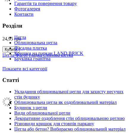
Гарантія та повернення товару
Фотогалерея
Контакти
Розділи
Цегла
24,95
грн
Облицювальна цегла
Фасадна плитка
Купити
Кришки на паркан LAND BRICK
Цегла Фагот гладка слонова кістка
Бруківка гранітна
Показати всі категорії
Статті
Укладання облицювальної цегли для захисту несучих
стін будинку
Облицювальна цегла як оздоблювальний матеріал
Будинок з цегли
Види облицювальної цегли
Декоративне оздоблення стін облицювальною цеглою
Різновиди кришок для стовпів паркану
Цегла або бетон? Вибираємо облицювальний матеріал