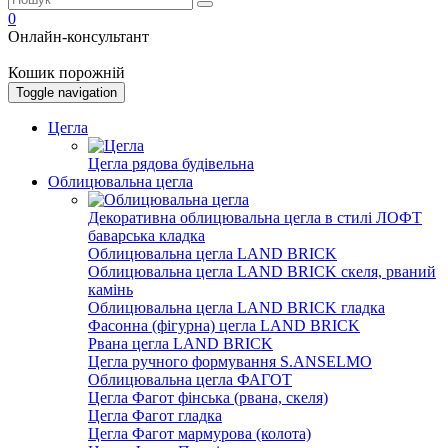
0
Онлайн-консультант
Кошик порожній
Toggle navigation
Цегла
Цегла рядова будівельна
Облицювальна цегла
Декоративна облицювальна цегла в стилі ЛОФТ
баварська кладка
Облицювальна цегла LAND BRICK
Облицювальна цегла LAND BRICK скеля, рваний
камінь
Облицювальна цегла LAND BRICK гладка
Фасонна (фігурна) цегла LAND BRICK
Рвана цегла LAND BRICK
Цегла ручного формування S.ANSELMO
Облицювальна цегла ФАГОТ
Цегла Фагот фінська (рвана, скеля)
Цегла Фагот гладка
Цегла Фагот мармурова (колота)