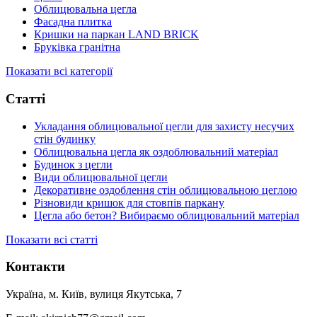
Облицювальна цегла
Фасадна плитка
Кришки на паркан LAND BRICK
Бруківка гранітна
Показати всі категорії
Статті
Укладання облицювальної цегли для захисту несучих
стін будинку
Облицювальна цегла як оздоблювальний матеріал
Будинок з цегли
Види облицювальної цегли
Декоративне оздоблення стін облицювальною цеглою
Різновиди кришок для стовпів паркану
Цегла або бетон? Вибираємо облицювальний матеріал
Показати всі статті
Контакти
Україна, м. Київ, вулиця Якутська, 7