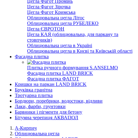
Цегла Фагот Промінь
Цегла Фагот Зірочка
Цегла Фагот Кримська
Облицювальна цегла Літос
Облицювальна цегла РУБЕЛЕКО
Цегла ЄВРОТОН
Цегла КАЯ (облицювальна, для паркану та
стовпчиків)
Облицювальна цегла в Україні
Облицювальна цегла в Києві та Київській області
Фасадна плитка
Плитка ручного формування S.ANSELMO
Фасадна плитка LAND BRICK
Фасадна плитка ФАГОТ
Кришки на паркан LAND BRICK
Бруківка гранітна
Тротуарна плитка
Бордюри, поребрики, водостоки, відливи
Лаки, фарби, грунтовки
Барвники і пігменти для бетону
Бітумна черепиця АКВАІЗОЛ
А-Кирпич
Облицювальна цегла