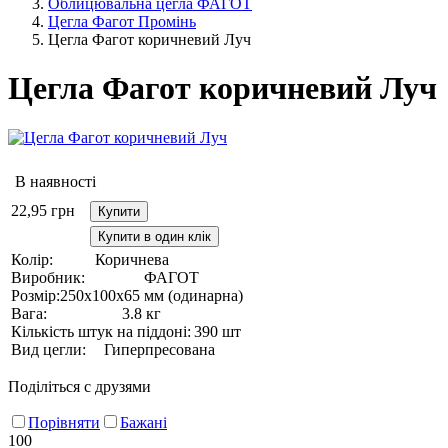
Облицювальна цегла ФАГОТ
Цегла Фагот Промінь
Цегла Фагот коричневий Луч
Цегла Фагот коричневий Луч
В наявності
22,95
грн
Купити
Купити в один клік
Колір:
Коричнева
Виробник:
ФАГОТ
Розмір:
250х100х65 мм (одинарна)
Вага:
3.8 кг
Кількість штук на піддоні:
390 шт
Вид цегли:
Гиперпресована
Поділіться с друзями
Порівняти
Бажані
100