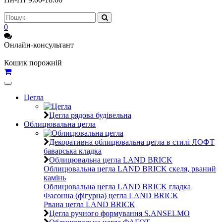
0
Онлайн-консультант
Кошик порожній
Toggle
navigation
Цегла
Цегла рядова будівельна
Облицювальна цегла
Декоративна облицювальна цегла в стилі ЛОФТ
баварська кладка
Облицювальна цегла LAND BRICK
Облицювальна цегла LAND BRICK скеля, рваний
камінь
Облицювальна цегла LAND BRICK гладка
Фасонна (фігурна) цегла LAND BRICK
Рвана цегла LAND BRICK
Цегла ручного формування S.ANSELMO