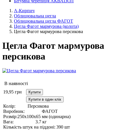
Бітумна черепиця АКВАІЗОЛ
А-Кирпич
Облицювальна цегла
Облицювальна цегла ФАГОТ
Цегла Фагот мармурова (колота)
Цегла Фагот мармурова персикова
Цегла Фагот мармурова
персикова
В наявності
19,95
грн
Купити
Купити в один клік
Колір:
Персикова
Виробник:
ФАГОТ
Розмір:
250х100х65 мм (одинарна)
Вага:
3.7 кг
Кількість штук на піддоні:
390 шт