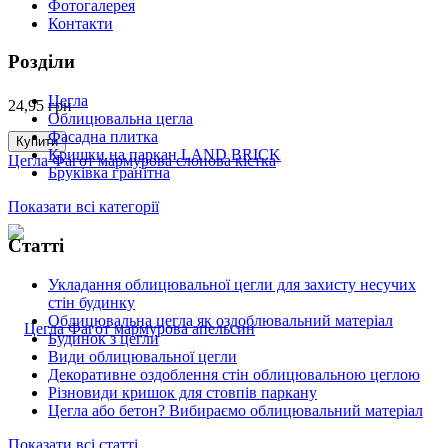
Фотогалерея
Контакти
Розділи
Цегла
24,95
грн
Облицювальна цегла
Фасадна плитка
Купити
Кришки на паркан LAND BRICK
Цегла Фагот мармурова слонова кістка
Бруківка гранітна
Показати всі категорії
Статті
Укладання облицювальної цегли для захисту несучих
стін будинку
Облицювальна цегла як оздоблювальний матеріал
Будинок з цегли
Види облицювальної цегли
Декоративне оздоблення стін облицювальною цеглою
Різновиди кришок для стовпів паркану
Цегла або бетон? Вибираємо облицювальний матеріал
Показати всі статті