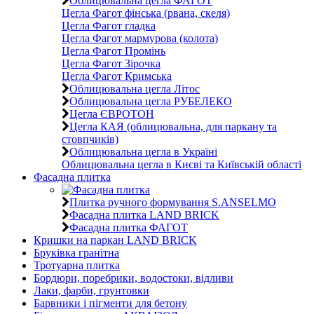
Облицювальна цегла ФАГОТ
Цегла Фагот фінська (рвана, скеля)
Цегла Фагот гладка
Цегла Фагот мармурова (колота)
Цегла Фагот Промінь
Цегла Фагот Зірочка
Цегла Фагот Кримська
Облицювальна цегла Літос
Облицювальна цегла РУБЕЛЕКО
Цегла ЄВРОТОН
Цегла КАЯ (облицювальна, для паркану та
стовпчиків)
Облицювальна цегла в Україні
Облицювальна цегла в Києві та Київській області
Фасадна плитка
Плитка ручного формування S.ANSELMO
Фасадна плитка LAND BRICK
Фасадна плитка ФАГОТ
Кришки на паркан LAND BRICK
Бруківка гранітна
Тротуарна плитка
Бордюри, поребрики, водостоки, відливи
Лаки, фарби, грунтовки
Барвники і пігменти для бетону