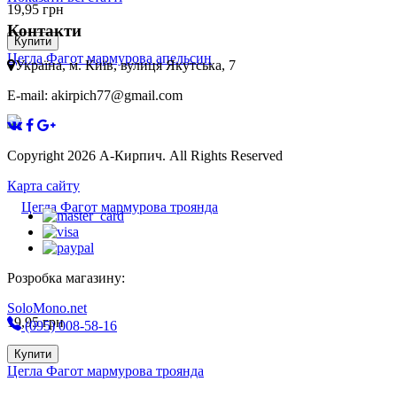
19,95
грн
Контакти
Купити
Цегла Фагот мармурова апельсин
Україна, м. Київ, вулиця Якутська, 7
E-mail: akirpich77@gmail.com
Copyright 2026 А-Кирпич. All Rights Reserved
Карта сайту
Розробка магазину:
SoloMono.net
19,95
грн
(095) 008-58-16
Купити
Цегла Фагот мармурова троянда