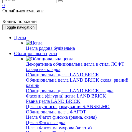
0
Онлайн-консультант
Кошик порожній
Toggle navigation
Цегла
Цегла рядова будівельна
Облицювальна цегла
Декоративна облицювальна цегла в стилі ЛОФТ
баварська кладка
Облицювальна цегла LAND BRICK
Облицювальна цегла LAND BRICK скеля, рваний
камінь
Облицювальна цегла LAND BRICK гладка
Фасонна (фігурна) цегла LAND BRICK
Рвана цегла LAND BRICK
Цегла ручного формування S.ANSELMO
Облицювальна цегла ФАГОТ
Цегла Фагот фінська (рвана, скеля)
Цегла Фагот гладка
Цегла Фагот мармурова (колота)