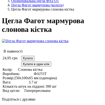
Облицювальна цегла ФАГОТ
Цегла Фагот мармурова (колота)
Цегла Фагот мармурова слонова кістка
Цегла Фагот мармурова
слонова кістка
В наявності
24,95
грн
Купити
Купити в один клік
Колір:
Слонова кістка
Виробник:
ФАГОТ
Розмір:
250х100х65 мм (одинарна)
Вага:
3.7 кг
Кількість штук на піддоні:
390 шт
Вид цегли:
Гиперпресована
Поділіться с друзями