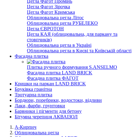
Цегла Фагот Промінь
Цегла Фагот Зірочка
Цегла Фагот Кримська
Облицювальна цегла Літос
Облицювальна цегла РУБЕЛЕКО
Цегла ЄВРОТОН
Цегла КАЯ (облицювальна, для паркану та
стовпчиків)
Облицювальна цегла в Україні
Облицювальна цегла в Києві та Київській області
Фасадна плитка
Плитка ручного формування S.ANSELMO
Фасадна плитка LAND BRICK
Фасадна плитка ФАГОТ
Кришки на паркан LAND BRICK
Бруківка гранітна
Тротуарна плитка
Бордюри, поребрики, водостоки, відливи
Лаки, фарби, грунтовки
Барвники і пігменти для бетону
Бітумна черепиця АКВАІЗОЛ
А-Кирпич
Облицювальна цегла