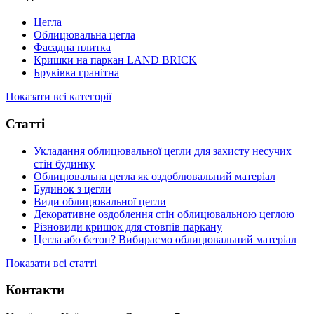
Цегла
Облицювальна цегла
Фасадна плитка
Кришки на паркан LAND BRICK
Бруківка гранітна
Показати всі категорії
Статті
Укладання облицювальної цегли для захисту несучих
стін будинку
Облицювальна цегла як оздоблювальний матеріал
Будинок з цегли
Види облицювальної цегли
Декоративне оздоблення стін облицювальною цеглою
Різновиди кришок для стовпів паркану
Цегла або бетон? Вибираємо облицювальний матеріал
Показати всі статті
Контакти