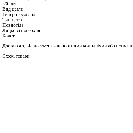
390 шт
Вид цегли
Гиперпресована
Тип цегли
Повнотіла
Лицьова поверхня
Колота
Доставка здійснюється транспортними компаніями або попутним
Схожі товари