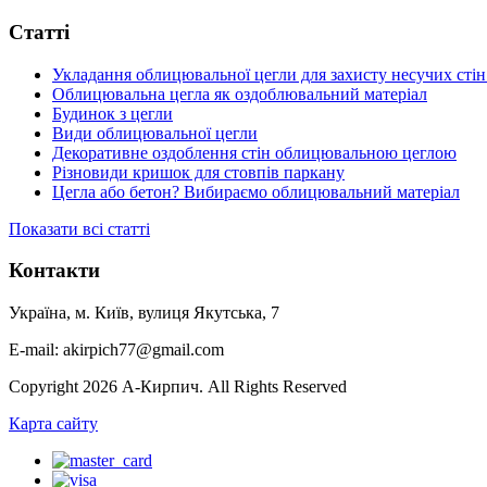
Статті
Укладання облицювальної цегли для захисту несучих стін
Облицювальна цегла як оздоблювальний матеріал
Будинок з цегли
Види облицювальної цегли
Декоративне оздоблення стін облицювальною цеглою
Різновиди кришок для стовпів паркану
Цегла або бетон? Вибираємо облицювальний матеріал
Показати всі статті
Контакти
Україна, м. Київ, вулиця Якутська, 7
E-mail: akirpich77@gmail.com
Copyright 2026 А-Кирпич. All Rights Reserved
Карта сайту