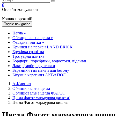
0
Онлайн-консультант
Кошик порожній
Toggle navigation
Цегла
»
Облицювальна цегла
»
Фасадна плитка
»
Кришки на паркан LAND BRICK
Бруківка гранітна
Тротуарна плитка
Бордюри, поребрики, водостоки, відливи
Лаки, фарби, грунтовки
Барвники і пігменти для бетону
Бітумна черепиця АКВАІЗОЛ
А-Кирпич
Облицювальна цегла
Облицювальна цегла ФАГОТ
Цегла Фагот мармурова (колота)
Цегла Фагот мармурова вишня
Цегла Фагот мармурова вишн