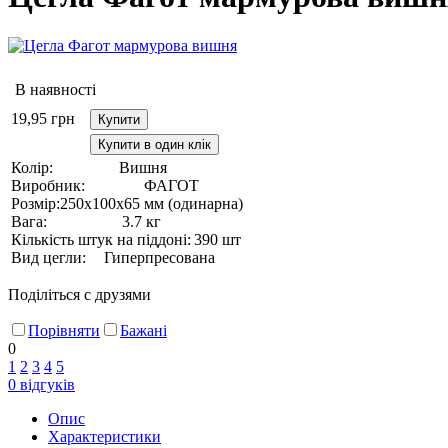
В наявності
19,95
грн
Купити
Купити в один клік
Колір:
Вишня
Виробник:
ФАГОТ
Розмір:
250х100х65 мм (одинарна)
Вага:
3.7 кг
Кількість штук на піддоні:
390 шт
Вид цегли:
Гиперпресована
Поділіться с друзями
Порівняти
Бажані
0
1
2
3
4
5
0
відгуків
Опис
Характеристики