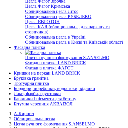
Цегла Фагот Зірочка
Цегла Фагот Кримська
Облицювальна цегла Літос
Облицювальна цегла РУБЕЛЕКО
Цегла ЄВРОТОН
Цегла КАЯ (облицювальна, для паркану та
стовпчиків)
Облицювальна цегла в Україні
Облицювальна цегла в Києві та Київській області
Фасадна плитка
Плитка ручного формування S.ANSELMO
Фасадна плитка LAND BRICK
Фасадна плитка ФАГОТ
Кришки на паркан LAND BRICK
Бруківка гранітна
Тротуарна плитка
Бордюри, поребрики, водостоки, відливи
Лаки, фарби, грунтовки
Барвники і пігменти для бетону
Бітумна черепиця АКВАІЗОЛ
А-Кирпич
Облицювальна цегла
Цегла ручного формування S.ANSELMO