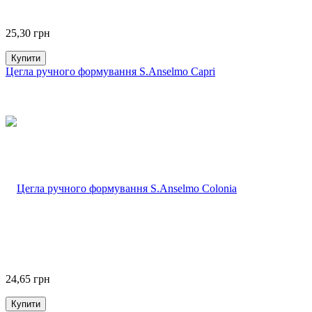
25,30
грн
Купити
Цегла ручного формування S.Anselmo Capri
24,65
грн
Купити