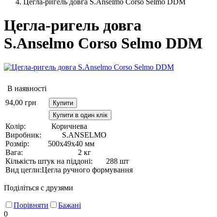
Цегла-ригель довга S.Anselmo Corso Selmo DDM
Цегла-ригель довга
S.Anselmo Corso Selmo DDM
В наявності
94,00
грн
Купити
Купити в один клік
Колір:
Коричнева
Виробник:
S.ANSELMO
Розмір:
500х49х40 мм
Вага:
2 кг
Кількість штук на піддоні:
288 шт
Вид цегли:
Цегла ручного формування
Поділіться с друзями
Порівняти
Бажані
0