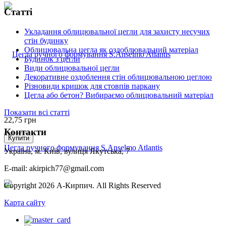
Статті
Укладання облицювальної цегли для захисту несучих
стін будинку
Облицювальна цегла як оздоблювальний матеріал
Будинок з цегли
Види облицювальної цегли
Декоративне оздоблення стін облицювальною цеглою
Різновиди кришок для стовпів паркану
Цегла або бетон? Вибираємо облицювальний матеріал
Показати всі статті
22,75
грн
Контакти
Купити
Цегла ручного формування S.Anselmo Atlantis
Україна, м. Київ, вулиця Якутська, 7
E-mail: akirpich77@gmail.com
Copyright 2026 А-Кирпич. All Rights Reserved
Карта сайту