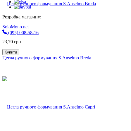
Розробка магазину:
SoloMono.net
(095) 008-58-16
23,70
грн
Купити
Цегла ручного формування S.Anselmo Breda