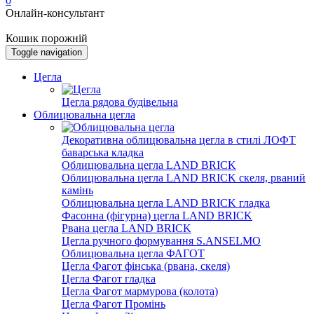
0
Онлайн-консультант
Кошик порожній
Toggle navigation
Цегла
Цегла рядова будівельна
Облицювальна цегла
Декоративна облицювальна цегла в стилі ЛОФТ
баварська кладка
Облицювальна цегла LAND BRICK
Облицювальна цегла LAND BRICK скеля, рваний
камінь
Облицювальна цегла LAND BRICK гладка
Фасонна (фігурна) цегла LAND BRICK
Рвана цегла LAND BRICK
Цегла ручного формування S.ANSELMO
Облицювальна цегла ФАГОТ
Цегла Фагот фінська (рвана, скеля)
Цегла Фагот гладка
Цегла Фагот мармурова (колота)
Цегла Фагот Промінь