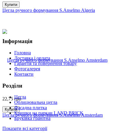
Купити
Цегла ручного формування S.Anselmo Algeria
Інформація
Головна
Доставка і оплата
Гарантія та повернення товару
Фотогалерея
Контакти
Розділи
Цегла
22,75
грн
Облицювальна цегла
Фасадна плитка
Купити
Кришки на паркан LAND BRICK
Цегла ручного формування S.Anselmo Amsterdam
Бруківка гранітна
Показати всі категорії