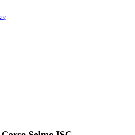
ів)
 Corso Selmo ISC