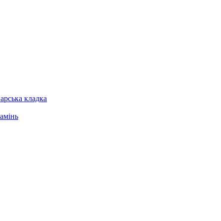
арська кладка
амінь