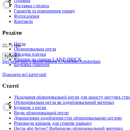
Головна
Доставка і оплата
Гарантія та повернення товару
Фотогалерея
Контакти
Розділи
Цегла
22,75
грн
Облицювальна цегла
Фасадна плитка
Купити
Кришки на паркан LAND BRICK
Цегла ручного формування S.Anselmo Amsterdam
Бруківка гранітна
Показати всі категорії
Статті
Укладання облицювальної цегли для захисту несучих стін
Облицювальна цегла як оздоблювальний матеріал
Будинок з цегли
Види облицювальної цегли
Декоративне оздоблення стін облицювальною цеглою
Різновиди кришок для стовпів паркану
Цегла або бетон? Вибираємо облицювальний матеріал