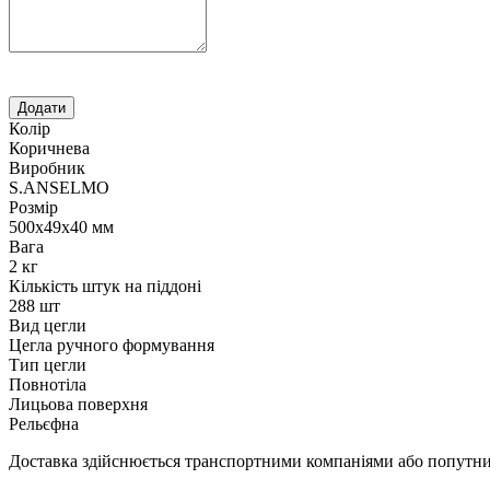
Колір
Коричнева
Виробник
S.ANSELMO
Розмір
500х49х40 мм
Вага
2 кг
Кількість штук на піддоні
288 шт
Вид цегли
Цегла ручного формування
Тип цегли
Повнотіла
Лицьова поверхня
Рельєфна
Доставка здійснюється транспортними компаніями або попутним