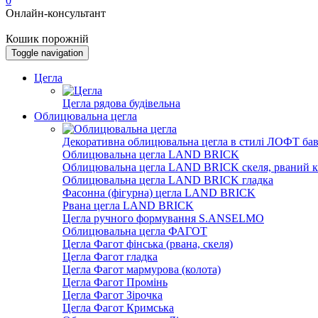
0
Онлайн-консультант
Кошик порожній
Toggle navigation
Цегла
Цегла рядова будівельна
Облицювальна цегла
Декоративна облицювальна цегла в стилі ЛОФТ бав
Облицювальна цегла LAND BRICK
Облицювальна цегла LAND BRICK скеля, рваний к
Облицювальна цегла LAND BRICK гладка
Фасонна (фігурна) цегла LAND BRICK
Рвана цегла LAND BRICK
Цегла ручного формування S.ANSELMO
Облицювальна цегла ФАГОТ
Цегла Фагот фінська (рвана, скеля)
Цегла Фагот гладка
Цегла Фагот мармурова (колота)
Цегла Фагот Промінь
Цегла Фагот Зірочка
Цегла Фагот Кримська