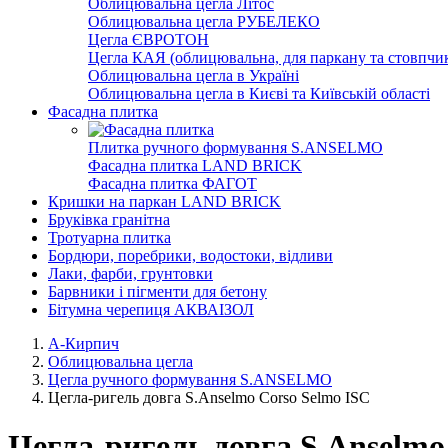
Облицювальна цегла Літос
Облицювальна цегла РУБЕЛЕКО
Цегла ЄВРОТОН
Цегла КАЯ (облицювальна, для паркану та стовпчик
Облицювальна цегла в Україні
Облицювальна цегла в Києві та Київській області
Фасадна плитка
Плитка ручного формування S.ANSELMO
Фасадна плитка LAND BRICK
Фасадна плитка ФАГОТ
Кришки на паркан LAND BRICK
Бруківка гранітна
Тротуарна плитка
Бордюри, поребрики, водостоки, відливи
Лаки, фарби, грунтовки
Барвники і пігменти для бетону
Бітумна черепиця АКВАІЗОЛ
А-Кирпич
Облицювальна цегла
Цегла ручного формування S.ANSELMO
Цегла-ригель довга S.Anselmo Corso Selmo ISC
Цегла-ригель довга S.Anselmo