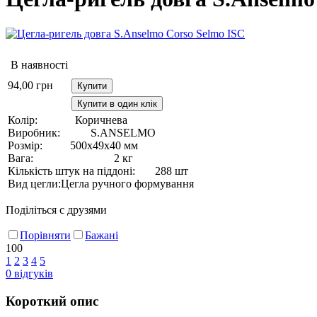
В наявності
94,00
грн
Купити
Купити в один клік
Колір:
Коричнева
Виробник:
S.ANSELMO
Розмір:
500х49х40 мм
Вага:
2 кг
Кількість штук на піддоні:
288 шт
Вид цегли:
Цегла ручного формування
Поділіться с друзями
Порівняти
Бажані
100
1
2
3
4
5
0
відгуків
Короткий опис