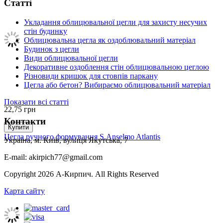
Статті
Укладання облицювальної цегли для захисту несучих
стін будинку
Облицювальна цегла як оздоблювальний матеріал
Будинок з цегли
Види облицювальної цегли
Декоративне оздоблення стін облицювальною цеглою
Різновиди кришок для стовпів паркану
Цегла або бетон? Вибираємо облицювальний матеріал
Показати всі статті
22,75
грн
Контакти
Купити
Цегла ручного формування S.Anselmo Atlantis
Україна, м. Київ, вулиця Якутська, 7
E-mail: akirpich77@gmail.com
Copyright 2026 А-Кирпич. All Rights Reserved
Карта сайту