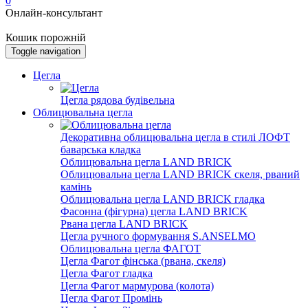
0
Онлайн-консультант
Кошик порожній
Toggle navigation
Цегла
Цегла рядова будівельна
Облицювальна цегла
Декоративна облицювальна цегла в стилі ЛОФТ
баварська кладка
Облицювальна цегла LAND BRICK
Облицювальна цегла LAND BRICK скеля, рваний
камінь
Облицювальна цегла LAND BRICK гладка
Фасонна (фігурна) цегла LAND BRICK
Рвана цегла LAND BRICK
Цегла ручного формування S.ANSELMO
Облицювальна цегла ФАГОТ
Цегла Фагот фінська (рвана, скеля)
Цегла Фагот гладка
Цегла Фагот мармурова (колота)
Цегла Фагот Промінь