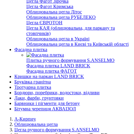
Цегла Фагот Зірочка
Цегла Фагот Кримська
Облицювальна цегла Літос
Облицювальна цегла РУБЕЛЕКО
Цегла ЄВРОТОН
Цегла КАЯ (облицювальна, для паркану та
стовпчиків)
Облицювальна цегла в Україні
Облицювальна цегла в Києві та Київській області
Фасадна плитка
Плитка ручного формування S.ANSELMO
Фасадна плитка LAND BRICK
Фасадна плитка ФАГОТ
Кришки на паркан LAND BRICK
Бруківка гранітна
Тротуарна плитка
Бордюри, поребрики, водостоки, відливи
Лаки, фарби, грунтовки
Барвники і пігменти для бетону
Бітумна черепиця АКВАІЗОЛ
А-Кирпич
Облицювальна цегла
Цегла ручного формування S.ANSELMO