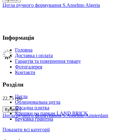
Цегла ручного формування S.Anselmo Algeria
Інформація
Головна
Доставка і оплата
Гарантія та повернення товару
Фотогалерея
Контакти
Розділи
Цегла
22,75
грн
Облицювальна цегла
Фасадна плитка
Купити
Кришки на паркан LAND BRICK
Цегла ручного формування S.Anselmo Amsterdam
Бруківка гранітна
Показати всі категорії