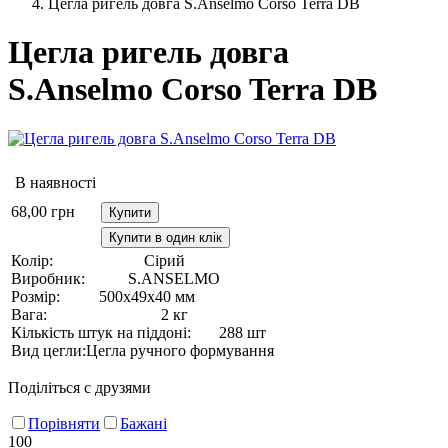
Цегла ригель довга S.Anselmo Corso Terra DB
Цегла ригель довга
S.Anselmo Corso Terra DB
В наявності
68,00
грн
Купити
Купити в один клік
Колір:
Сірий
Виробник:
S.ANSELMO
Розмір:
500х49х40 мм
Вага:
2 кг
Кількість штук на піддоні:
288 шт
Вид цегли:
Цегла ручного формування
Поділіться с друзями
Порівняти
Бажані
100