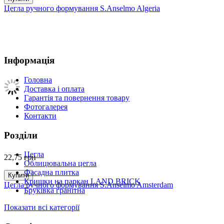
Цегла ручного формування S.Anselmo Algeria
Інформація
Головна
Доставка і оплата
Гарантія та повернення товару
Фотогалерея
Контакти
Розділи
Цегла
22,75
грн
Облицювальна цегла
Фасадна плитка
Купити
Кришки на паркан LAND BRICK
Цегла ручного формування S.Anselmo Amsterdam
Бруківка гранітна
Показати всі категорії