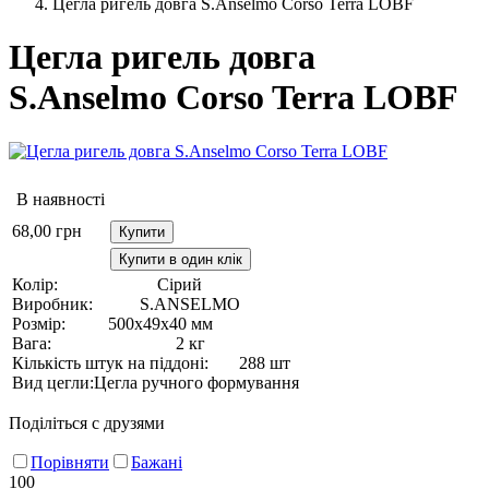
Цегла ригель довга S.Anselmo Corso Terra LOBF
Цегла ригель довга
S.Anselmo Corso Terra LOBF
В наявності
68,00
грн
Купити
Купити в один клік
Колір:
Сірий
Виробник:
S.ANSELMO
Розмір:
500х49х40 мм
Вага:
2 кг
Кількість штук на піддоні:
288 шт
Вид цегли:
Цегла ручного формування
Поділіться с друзями
Порівняти
Бажані
100