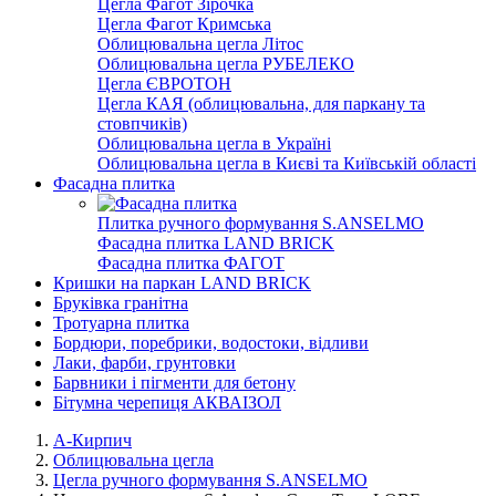
Цегла Фагот Зірочка
Цегла Фагот Кримська
Облицювальна цегла Літос
Облицювальна цегла РУБЕЛЕКО
Цегла ЄВРОТОН
Цегла КАЯ (облицювальна, для паркану та
стовпчиків)
Облицювальна цегла в Україні
Облицювальна цегла в Києві та Київській області
Фасадна плитка
Плитка ручного формування S.ANSELMO
Фасадна плитка LAND BRICK
Фасадна плитка ФАГОТ
Кришки на паркан LAND BRICK
Бруківка гранітна
Тротуарна плитка
Бордюри, поребрики, водостоки, відливи
Лаки, фарби, грунтовки
Барвники і пігменти для бетону
Бітумна черепиця АКВАІЗОЛ
А-Кирпич
Облицювальна цегла
Цегла ручного формування S.ANSELMO