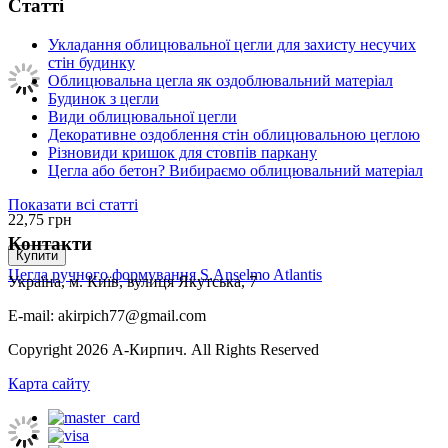
Статті
Укладання облицювальної цегли для захисту несучих
стін будинку
Облицювальна цегла як оздоблювальний матеріал
Будинок з цегли
Види облицювальної цегли
Декоративне оздоблення стін облицювальною цеглою
Різновиди кришок для стовпів паркану
Цегла або бетон? Вибираємо облицювальний матеріал
Показати всі статті
22,75
грн
Контакти
Купити
Цегла ручного формування S.Anselmo Atlantis
Україна, м. Київ, вулиця Якутська, 7
E-mail: akirpich77@gmail.com
Copyright 2026 А-Кирпич. All Rights Reserved
Карта сайту