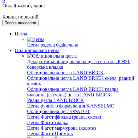
0
Онлайн-консультант
Кошик порожній
Toggle navigation
Цегла
Цегла рядова будівельна
Облицювальна цегла
Декоративна облицювальна цегла в стилі ЛОФТ
баварська кладка
Облицювальна цегла LAND BRICK
Облицювальна цегла LAND BRICK скеля, рваний
камінь
Облицювальна цегла LAND BRICK гладка
Фасонна (фігурна) цегла LAND BRICK
Рвана цегла LAND BRICK
Цегла ручного формування S.ANSELMO
Облицювальна цегла ФАГОТ
Цегла Фагот фінська (рвана, скеля)
Цегла Фагот гладка
Цегла Фагот мармурова (колота)
Цегла Фагот Промінь