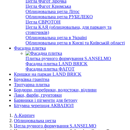
Цегла Фагот Зірочка
Цегла Фагот Кримська
Облицювальна цегла Літос
Облицювальна цегла РУБЕЛЕКО
Цегла ЄВРОТОН
Цегла КАЯ (облицювальна, для паркану та
стовпчиків)
Облицювальна цегла в Україні
Облицювальна цегла в Києві та Київській області
Фасадна плитка
Плитка ручного формування S.ANSELMO
Фасадна плитка LAND BRICK
Фасадна плитка ФАГОТ
Кришки на паркан LAND BRICK
Бруківка гранітна
Тротуарна плитка
Бордюри, поребрики, водостоки, відливи
Лаки, фарби, грунтовки
Барвники і пігменти для бетону
Бітумна черепиця АКВАІЗОЛ
А-Кирпич
Облицювальна цегла
Цегла ручного формування S.ANSELMO