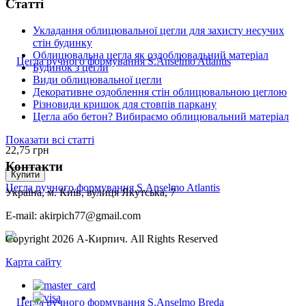
Статті
Укладання облицювальної цегли для захисту несучих
стін будинку
Облицювальна цегла як оздоблювальний матеріал
Будинок з цегли
Види облицювальної цегли
Декоративне оздоблення стін облицювальною цеглою
Різновиди кришок для стовпів паркану
Цегла або бетон? Вибираємо облицювальний матеріал
Показати всі статті
22,75
грн
Контакти
Купити
Цегла ручного формування S.Anselmo Atlantis
Україна, м. Київ, вулиця Якутська, 7
E-mail: akirpich77@gmail.com
Copyright 2026 А-Кирпич. All Rights Reserved
Карта сайту