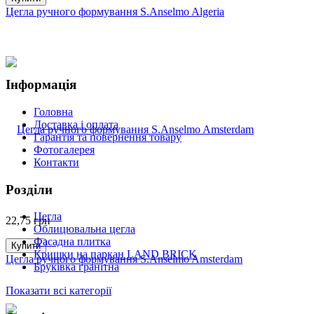
Цегла ручного формування S.Anselmo Algeria
Інформація
Головна
Доставка і оплата
Гарантія та повернення товару
Фотогалерея
Контакти
Розділи
Цегла
22,75
грн
Облицювальна цегла
Фасадна плитка
Купити
Кришки на паркан LAND BRICK
Цегла ручного формування S.Anselmo Amsterdam
Бруківка гранітна
Показати всі категорії