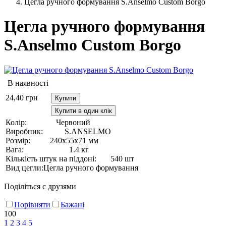
Цегла ручного формування S.Anselmo Custom Borgo
Цегла ручного формування
S.Anselmo Custom Borgo
В наявності
24,40
грн
Купити
Купити в один клік
Колір:
Червоний
Виробник:
S.ANSELMO
Розмір:
240х55х71 мм
Вага:
1.4 кг
Кількість штук на піддоні:
540 шт
Вид цегли:
Цегла ручного формування
Поділіться с друзями
Порівняти
Бажані
100
1
2
3
4
5