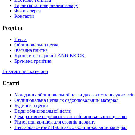
Гарантія та повернення товару
Фотогалерея
Контакти
Розділи
Цегла
Облицювальна цегла
Фасадна плитка
Кришки на паркан LAND BRICK
Бруківка гранітна
Показати всі категорії
Статті
Укладання облицювальної цегли для захисту несучих стін
Облицювальна цегла як оздоблювальний матеріал
Будинок з цегли
Види облицювальної цегли
Декоративне оздоблення стін облицювальною цеглою
Різновиди кришок для стовпів паркану
Цегла або бетон? Вибираємо облицювальний матеріал