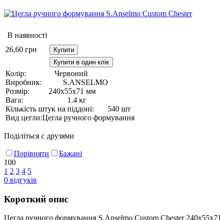
В наявності
26,60
грн
Купити
Купити в один клік
Колір:
Червоний
Виробник:
S.ANSELMO
Розмір:
240х55х71 мм
Вага:
1.4 кг
Кількість штук на піддоні:
540 шт
Вид цегли:
Цегла ручного формування
Поділіться с друзями
Порівняти
Бажані
100
1
2
3
4
5
0
відгуків
Короткий опис
Цегла ручного формування S.Anselmo Custom Chester 240х55х7