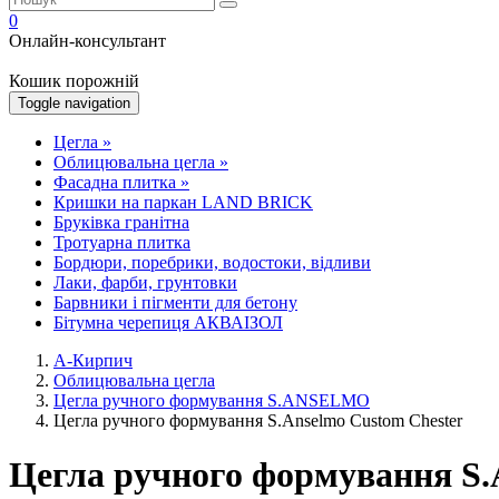
0
Онлайн-консультант
Кошик порожній
Toggle navigation
Цегла
»
Облицювальна цегла
»
Фасадна плитка
»
Кришки на паркан LAND BRICK
Бруківка гранітна
Тротуарна плитка
Бордюри, поребрики, водостоки, відливи
Лаки, фарби, грунтовки
Барвники і пігменти для бетону
Бітумна черепиця АКВАІЗОЛ
А-Кирпич
Облицювальна цегла
Цегла ручного формування S.ANSELMO
Цегла ручного формування S.Anselmo Custom Chester
Цегла ручного формування S.