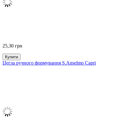
25,30
грн
Купити
Цегла ручного формування S.Anselmo Capri