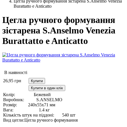
Цегла ручного формування зістарена S.Anselmo Venezia
Burattatto e Anticatto
Цегла ручного формування
зістарена S.Anselmo Venezia
Burattatto e Anticatto
В наявності
26,95
грн
Купити
Купити в один клік
Колір:
Бежевий
Виробник:
S.ANSELMO
Розмір:
240х55х71 мм
Вага:
1.4 кг
Кількість штук на піддоні:
540 шт
Вид цегли:
Цегла ручного формування