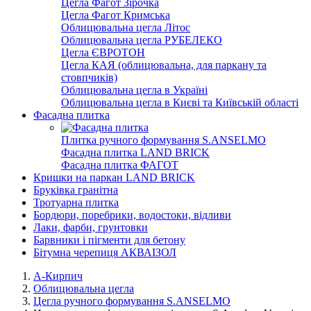
Цегла Фагот Зірочка
Цегла Фагот Кримська
Облицювальна цегла Літос
Облицювальна цегла РУБЕЛЕКО
Цегла ЄВРОТОН
Цегла КАЯ (облицювальна, для паркану та
стовпчиків)
Облицювальна цегла в Україні
Облицювальна цегла в Києві та Київській області
Фасадна плитка
Плитка ручного формування S.ANSELMO
Фасадна плитка LAND BRICK
Фасадна плитка ФАГОТ
Кришки на паркан LAND BRICK
Бруківка гранітна
Тротуарна плитка
Бордюри, поребрики, водостоки, відливи
Лаки, фарби, грунтовки
Барвники і пігменти для бетону
Бітумна черепиця АКВАІЗОЛ
А-Кирпич
Облицювальна цегла
Цегла ручного формування S.ANSELMO