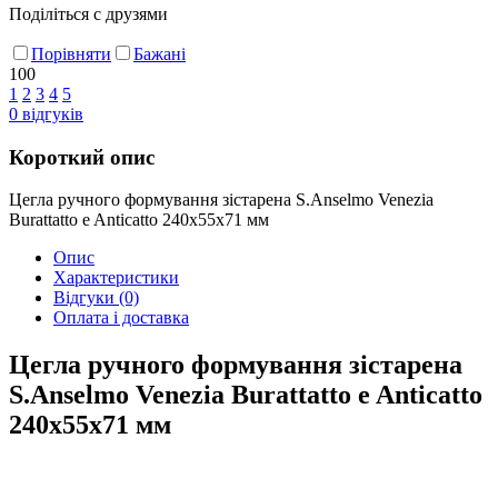
Поділіться с друзями
Порівняти
Бажані
100
1
2
3
4
5
0
відгуків
Короткий опис
Цегла ручного формування зістарена S.Anselmo Venezia
Burattatto e Anticatto 240х55х71 мм
Опис
Характеристики
Відгуки
(0)
Оплата і доставка
Цегла ручного формування зістарена
S.Anselmo Venezia Burattatto e Anticatto
240х55х71 мм