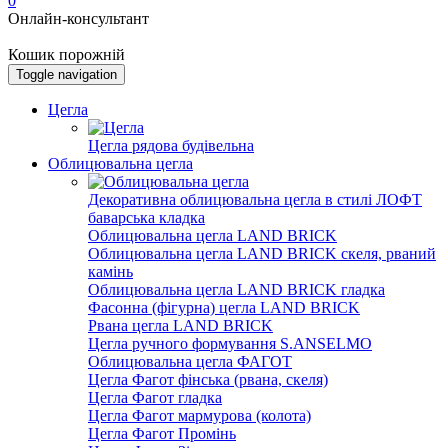
0
Онлайн-консультант
Кошик порожній
Toggle navigation
Цегла
Цегла рядова будівельна
Облицювальна цегла
Декоративна облицювальна цегла в стилі ЛОФТ
баварська кладка
Облицювальна цегла LAND BRICK
Облицювальна цегла LAND BRICK скеля, рваний
камінь
Облицювальна цегла LAND BRICK гладка
Фасонна (фігурна) цегла LAND BRICK
Рвана цегла LAND BRICK
Цегла ручного формування S.ANSELMO
Облицювальна цегла ФАГОТ
Цегла Фагот фінська (рвана, скеля)
Цегла Фагот гладка
Цегла Фагот мармурова (колота)
Цегла Фагот Промінь