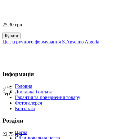
25,30
грн
Купити
Цегла ручного формування S.Anselmo Algeria
Інформація
Головна
Доставка і оплата
Гарантія та повернення товару
Фотогалерея
Контакти
Розділи
Цегла
22,75
грн
Облицювальна цегла