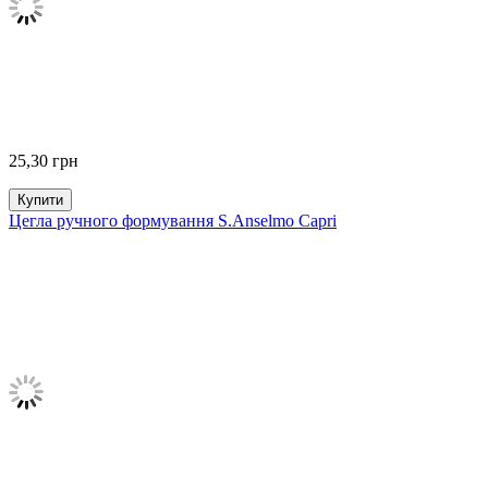
25,30
грн
Купити
Цегла ручного формування S.Anselmo Capri