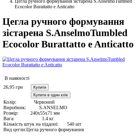
Цегла ручного формування зістарена S.AnselmoTumbled
Ecocolor Burattatto e Anticatto
Цегла ручного формування
зістарена S.AnselmoTumbled
Ecocolor Burattatto e Anticatto
В наявності
26,95
грн
Купити
Купити в один клік
Колір:
Червоний
Виробник:
S.ANSELMO
Розмір:
240х55х71 мм
Вага:
1.4 кг
Кількість штук на піддоні:
540 шт
Вид цегли:
Цегла ручного формування