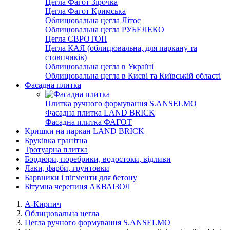
Цегла Фагот Зірочка
Цегла Фагот Кримська
Облицювальна цегла Літос
Облицювальна цегла РУБЕЛЕКО
Цегла ЄВРОТОН
Цегла КАЯ (облицювальна, для паркану та
стовпчиків)
Облицювальна цегла в Україні
Облицювальна цегла в Києві та Київській області
Фасадна плитка
Плитка ручного формування S.ANSELMO
Фасадна плитка LAND BRICK
Фасадна плитка ФАГОТ
Кришки на паркан LAND BRICK
Бруківка гранітна
Тротуарна плитка
Бордюри, поребрики, водостоки, відливи
Лаки, фарби, грунтовки
Барвники і пігменти для бетону
Бітумна черепиця АКВАІЗОЛ
А-Кирпич
Облицювальна цегла
Цегла ручного формування S.ANSELMO