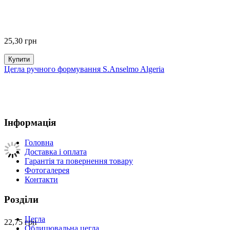
25,30
грн
Купити
Цегла ручного формування S.Anselmo Algeria
Інформація
Головна
Доставка і оплата
Гарантія та повернення товару
Фотогалерея
Контакти
Розділи
Цегла
22,75
грн
Облицювальна цегла