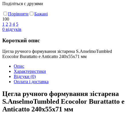
Поділіться с друзями
Порівняти
Бажані
100
1
2
3
4
5
0
відгуків
Короткий опис
Цегла ручного формування зістарена S.AnselmoTumbled
Ecocolor Burattatto e Anticatto 240х55х71 мм
Опис
Характеристики
Відгуки
(0)
Оплата і доставка
Цегла ручного формування зістарена
S.AnselmoTumbled Ecocolor Burattatto e
Anticatto 240х55х71 мм