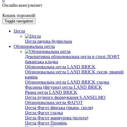
0
Онлайн-консультант
Кошик порожній
Toggle navigation
Цегла
Цегла рядова будівельна
Облицювальна цегла
Декоративна облицювальна цегла в стилі ЛОФТ
баварська кладка
Облицювальна цегла LAND BRICK
Облицювальна цегла LAND BRICK скеля, рваний
камінь
Облицювальна цегла LAND BRICK гладка
Фасонна (фігурна) цегла LAND BRICK
Рвана цегла LAND BRICK
Цегла ручного формування S.ANSELMO
Облицювальна цегла ФАГОТ
Цегла Фагот фінська (рвана, скеля)
Цегла Фагот гладка
Цегла Фагот мармурова (колота)
Цегла Фагот Промінь