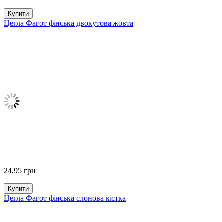
Купити
Цегла Фагот фінська двокутова жовта
24,95
грн
Купити
Цегла Фагот фінська слонова кістка