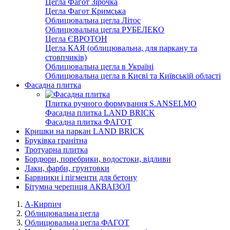
Цегла Фагот Зірочка
Цегла Фагот Кримська
Облицювальна цегла Літос
Облицювальна цегла РУБЕЛЕКО
Цегла ЄВРОТОН
Цегла КАЯ (облицювальна, для паркану та
стовпчиків)
Облицювальна цегла в Україні
Облицювальна цегла в Києві та Київській області
Фасадна плитка
Плитка ручного формування S.ANSELMO
Фасадна плитка LAND BRICK
Фасадна плитка ФАГОТ
Кришки на паркан LAND BRICK
Бруківка гранітна
Тротуарна плитка
Бордюри, поребрики, водостоки, відливи
Лаки, фарби, грунтовки
Барвники і пігменти для бетону
Бітумна черепиця АКВАІЗОЛ
А-Кирпич
Облицювальна цегла
Облицювальна цегла ФАГОТ