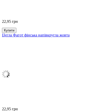
22,95
грн
Купити
Цегла Фагот фінська напівкругла жовта
22,95
грн