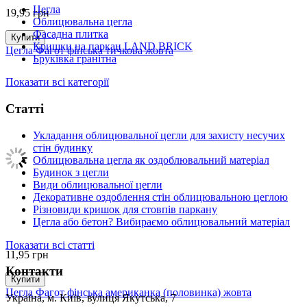
Цегла
19,95
грн
Облицювальна цегла
Фасадна плитка
Купити
Кришки на паркан LAND BRICK
Цегла Фагот фінська тичкова жовта
Бруківка гранітна
Показати всі категорії
Статті
Укладання облицювальної цегли для захисту несучих
стін будинку
Облицювальна цегла як оздоблювальний матеріал
Будинок з цегли
Види облицювальної цегли
Декоративне оздоблення стін облицювальною цеглою
Різновиди кришок для стовпів паркану
Цегла або бетон? Вибираємо облицювальний матеріал
Показати всі статті
11,95
грн
Контакти
Купити
Цегла Фагот фінська американка (половинка) жовта
Україна, м. Київ, вулиця Якутська, 7