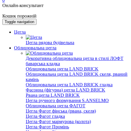
0
Онлайн-консультант
Кошик порожній
Toggle navigation
Цегла
Цегла рядова будівельна
Облицювальна цегла
Декоративна облицювальна цегла в стилі ЛОФТ
баварська кладка
Облицювальна цегла LAND BRICK
Облицювальна цегла LAND BRICK скеля, рваний
камінь
Облицювальна цегла LAND BRICK гладка
Фасонна (фігурна) цегла LAND BRICK
Рвана цегла LAND BRICK
Цегла ручного формування S.ANSELMO
Облицювальна цегла ФАГОТ
Цегла Фагот фінська (рвана, скеля)
Цегла Фагот гладка
Цегла Фагот мармурова (колота)
Цегла Фагот Промінь