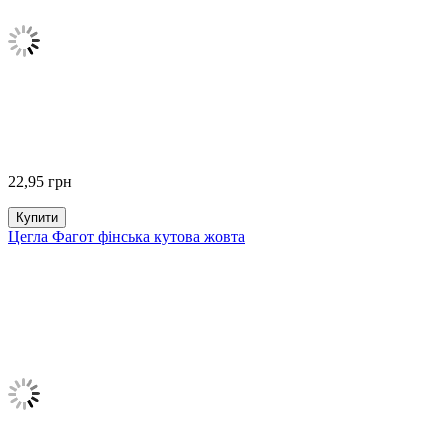
22,95
грн
Купити
Цегла Фагот фінська кутова жовта