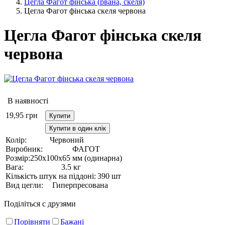
Цегла Фагот фінська (рвана, скеля)
Цегла Фагот фінська скеля червона
Цегла Фагот фінська скеля
червона
В наявності
19,95
грн
Купити
Купити в один клік
Колір:
Червоний
Виробник:
ФАГОТ
Розмір:
250х100х65 мм (одинарна)
Вага:
3.5 кг
Кількість штук на піддоні:
390 шт
Вид цегли:
Гиперпресована
Поділіться с друзями
Порівняти
Бажані