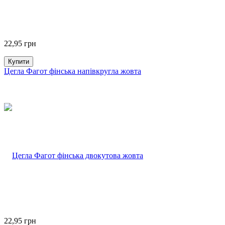
22,95
грн
Купити
Цегла Фагот фінська напівкругла жовта
22,95
грн