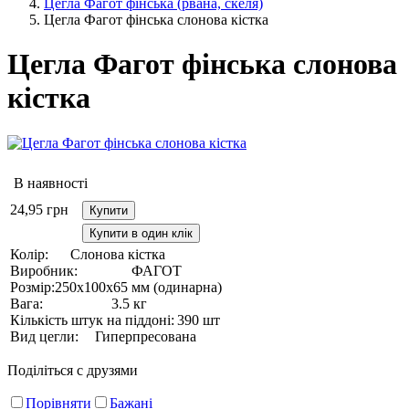
Цегла Фагот фінська (рвана, скеля)
Цегла Фагот фінська слонова кістка
Цегла Фагот фінська слонова
кістка
В наявності
24,95
грн
Купити
Купити в один клік
Колір:
Слонова кістка
Виробник:
ФАГОТ
Розмір:
250х100х65 мм (одинарна)
Вага:
3.5 кг
Кількість штук на піддоні:
390 шт
Вид цегли:
Гиперпресована
Поділіться с друзями
Порівняти
Бажані