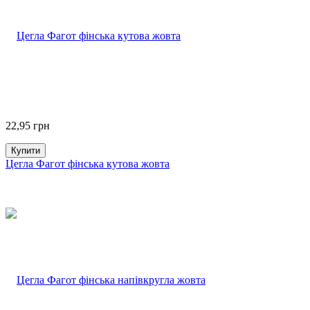
22,95
грн
Купити
Цегла Фагот фінська кутова жовта