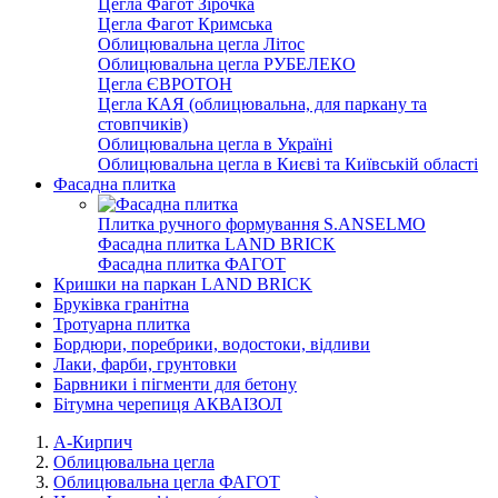
Цегла Фагот Зірочка
Цегла Фагот Кримська
Облицювальна цегла Літос
Облицювальна цегла РУБЕЛЕКО
Цегла ЄВРОТОН
Цегла КАЯ (облицювальна, для паркану та
стовпчиків)
Облицювальна цегла в Україні
Облицювальна цегла в Києві та Київській області
Фасадна плитка
Плитка ручного формування S.ANSELMO
Фасадна плитка LAND BRICK
Фасадна плитка ФАГОТ
Кришки на паркан LAND BRICK
Бруківка гранітна
Тротуарна плитка
Бордюри, поребрики, водостоки, відливи
Лаки, фарби, грунтовки
Барвники і пігменти для бетону
Бітумна черепиця АКВАІЗОЛ
А-Кирпич
Облицювальна цегла
Облицювальна цегла ФАГОТ