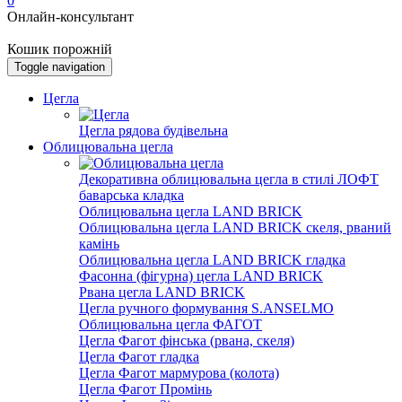
0
Онлайн-консультант
Кошик порожній
Toggle navigation
Цегла
Цегла рядова будівельна
Облицювальна цегла
Декоративна облицювальна цегла в стилі ЛОФТ
баварська кладка
Облицювальна цегла LAND BRICK
Облицювальна цегла LAND BRICK скеля, рваний
камінь
Облицювальна цегла LAND BRICK гладка
Фасонна (фігурна) цегла LAND BRICK
Рвана цегла LAND BRICK
Цегла ручного формування S.ANSELMO
Облицювальна цегла ФАГОТ
Цегла Фагот фінська (рвана, скеля)
Цегла Фагот гладка
Цегла Фагот мармурова (колота)
Цегла Фагот Промінь