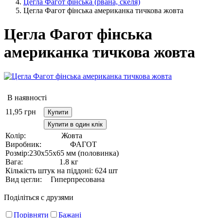
Цегла Фагот фінська (рвана, скеля)
Цегла Фагот фінська американка тичкова жовта
Цегла Фагот фінська
американка тичкова жовта
В наявності
11,95
грн
Купити
Купити в один клік
Колір:
Жовта
Виробник:
ФАГОТ
Розмір:
230х55х65 мм (половинка)
Вага:
1.8 кг
Кількість штук на піддоні:
624 шт
Вид цегли:
Гиперпресована
Поділіться с друзями
Порівняти
Бажані