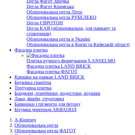
Цегла Фагот Зірочка
Цегла Фагот Кримська
Облицювальна цегла Літос
Облицювальна цегла РУБЕЛЕКО
Цегла ЄВРОТОН
Цегла КАЯ (облицювальна, для паркану та
стовпчиків)
Облицювальна цегла в Україні
Облицювальна цегла в Києві та Київській області
Фасадна плитка
Плитка ручного формування S.ANSELMO
Фасадна плитка LAND BRICK
Фасадна плитка ФАГОТ
Кришки на паркан LAND BRICK
Бруківка гранітна
Тротуарна плитка
Бордюри, поребрики, водостоки, відливи
Лаки, фарби, грунтовки
Барвники і пігменти для бетону
Бітумна черепиця АКВАІЗОЛ
А-Кирпич
Облицювальна цегла
Облицювальна цегла ФАГОТ