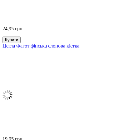
24,95
грн
Купити
Цегла Фагот фінська слонова кістка
19,95
грн