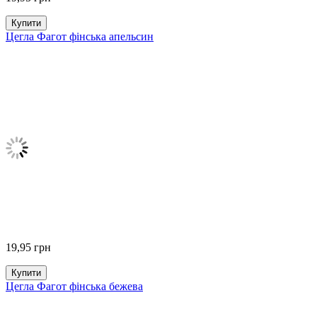
Купити
Цегла Фагот фінська апельсин
19,95
грн
Купити
Цегла Фагот фінська бежева