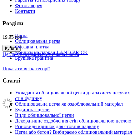
Фотогалерея
Контакти
Розділи
Цегла
19,95
грн
Облицювальна цегла
Фасадна плитка
Купити
Кришки на паркан LAND BRICK
Цегла Фагот фінська тичкова жовта
Бруківка гранітна
Показати всі категорії
Статті
Укладання облицювальної цегли для захисту несучих
стін будинку
Облицювальна цегла як оздоблювальний матеріал
Будинок з цегли
Види облицювальної цегли
Декоративне оздоблення стін облицювальною цеглою
Різновиди кришок для стовпів паркану
Цегла або бетон? Вибираємо облицювальний матеріал