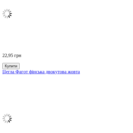
22,95
грн
Купити
Цегла Фагот фінська двокутова жовта