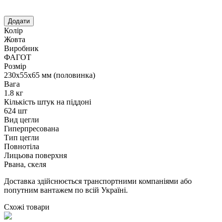
Колір
Жовта
Виробник
ФАГОТ
Розмір
230х55х65 мм (половинка)
Вага
1.8 кг
Кількість штук на піддоні
624 шт
Вид цегли
Гиперпресована
Тип цегли
Повнотіла
Лицьова поверхня
Рвана, скеля
Доставка здійснюється транспортними компаніями або
попутним вантажем по всій Україні.
Схожі товари