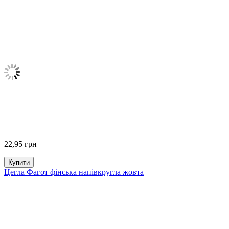
22,95
грн
Купити
Цегла Фагот фінська напівкругла жовта