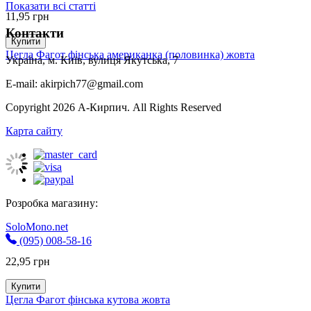
Показати всі статті
11,95
грн
Контакти
Купити
Цегла Фагот фінська американка (половинка) жовта
Україна, м. Київ, вулиця Якутська, 7
E-mail: akirpich77@gmail.com
Copyright 2026 А-Кирпич. All Rights Reserved
Карта сайту
Розробка магазину:
SoloMono.net
(095) 008-58-16
22,95
грн
Купити
Цегла Фагот фінська кутова жовта