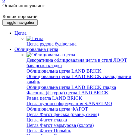
0
Онлайн-консультант
Кошик порожній
Toggle navigation
Цегла
Цегла рядова будівельна
Облицювальна цегла
Декоративна облицювальна цегла в стилі ЛОФТ
баварська кладка
Облицювальна цегла LAND BRICK
Облицювальна цегла LAND BRICK скеля, рваний
камінь
Облицювальна цегла LAND BRICK гладка
Фасонна (фігурна) цегла LAND BRICK
Рвана цегла LAND BRICK
Цегла ручного формування S.ANSELMO
Облицювальна цегла ФАГОТ
Цегла Фагот фінська (рвана, скеля)
Цегла Фагот гладка
Цегла Фагот мармурова (колота)
Цегла Фагот Промінь