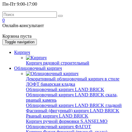
Пн-Пт 9:00-17:00
0
Онлайн-консультант
Корзина пуста
Toggle navigation
Кирпич
Кирпич рядовой строительный
Облицовочный кирпич
Декоративный облицовочный кирпич в стиле
ЛОФТ баварская кладка
Облицовочный кирпич LAND BRICK
Облицовочный кирпич LAND BRICK скала,
рваный камень
Облицовочный кирпич LAND BRICK гладкий
Фасонный (фигурный) кирпич LAND BRICK
Рваный кирпич LAND BRICK
Кирпич ручной формовки S.ANSELMO
Облицовочный кирпич ФАГОТ
Кирпич Фагот финский (рваный, скала)