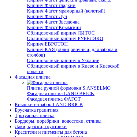
Кирпич Фагот гладкий
Кирпич Фагот мраморный (колотый)
Кирпич Фагот Луч
Кирпич Фагот Звездочка
Кирпич Фагот Крымский
Облицовочный кирпич ЛИТОС
Облицовочный кирпич РУБЕЛЭКО
Кирпич ЕВРОТОН
Кирпич КАЯ (облицовочный, для забора и
столбов)
Облицовочный кирпич в Украине
Облицовочный кирпич в Киеве и Киевской
области
Фасадная плитка
Плитка ручной формовки S.ANSELMO
Фасадная плитка LAND BRICK
Фасадная плитка ФАГОТ
Крышки на забор LAND BRICK
Брусчатка гранитная
Тротуарная плитка
Бордюры, поребрики, водостоки, отливы
Лаки, краски, грунтовки
Красители и пигменты для бетона