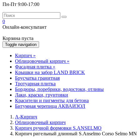
Пн-Пт 9:00-17:00
0
Онлайн-консультант
Корзина пуста
Toggle navigation
Кирпич
»
Облицовочный кирпич
»
Фасадная плитка
»
Крышки на забор LAND BRICK
Брусчатка гранитная
Тротуарная плитка
Бордюры, поребрики, водостоки, отливы
Лаки, краски, грунтовки
Красители и пигменты для бетона
Битумная черепица АКВАИЗОЛ
А-Кирпич
Облицовочный кирпич
Кирпич ручной формовки S.ANSELMO
Кирпич ригельный длинный S.Anselmo Corso Selmo MN