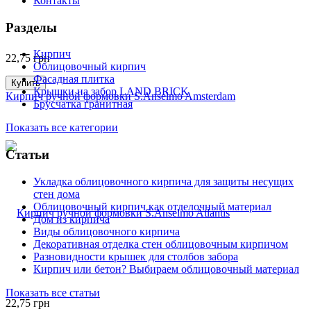
Контакты
Разделы
Кирпич
22,75
грн
Облицовочный кирпич
Фасадная плитка
Купить
Крышки на забор LAND BRICK
Кирпич ручной формовки S.Anselmo Amsterdam
Брусчатка гранитная
Показать все категории
Статьи
Укладка облицовочного кирпича для защиты несущих
стен дома
Облицовочный кирпич как отделочный материал
Дом из кирпича
Виды облицовочного кирпича
Декоративная отделка стен облицовочным кирпичом
Разновидности крышек для столбов забора
Кирпич или бетон? Выбираем облицовочный материал
Показать все статьи
22,75
грн