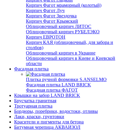
Кирпич Фагот мраморный (колотый)
Кирпич Фагот Луч
Кирпич Фагот Звездочка
Кирпич Фагот Крымский
Облицовочный кирпич ЛИТОС
Облицовочный кирпич РУБЕЛЭКО
Кирпич ЕВРОТОН
Кирпич КАЯ (облицовочный, для забора и
столбов)
Облицовочный кирпич в Украине
Облицовочный кирпич в Киеве и Киевской
области
Фасадная плитка
Плитка ручной формовки S.ANSELMO
Фасадная плитка LAND BRICK
Фасадная плитка ФАГОТ
Крышки на забор LAND BRICK
Брусчатка гранитная
Тротуарная плитка
Бордюры, поребрики, водостоки, отливы
Лаки, краски, грунтовки
Красители и пигменты для бетона
Битумная черепица АКВАИЗОЛ