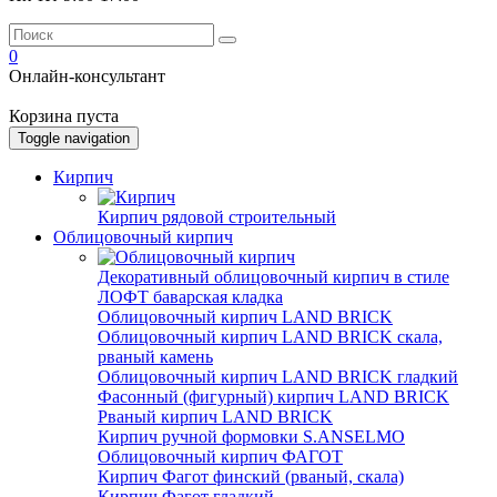
0
Онлайн-консультант
Корзина пуста
Toggle navigation
Кирпич
Кирпич рядовой строительный
Облицовочный кирпич
Декоративный облицовочный кирпич в стиле
ЛОФТ баварская кладка
Облицовочный кирпич LAND BRICK
Облицовочный кирпич LAND BRICK скала,
рваный камень
Облицовочный кирпич LAND BRICK гладкий
Фасонный (фигурный) кирпич LAND BRICK
Рваный кирпич LAND BRICK
Кирпич ручной формовки S.ANSELMO
Облицовочный кирпич ФАГОТ
Кирпич Фагот финский (рваный, скала)
Кирпич Фагот гладкий