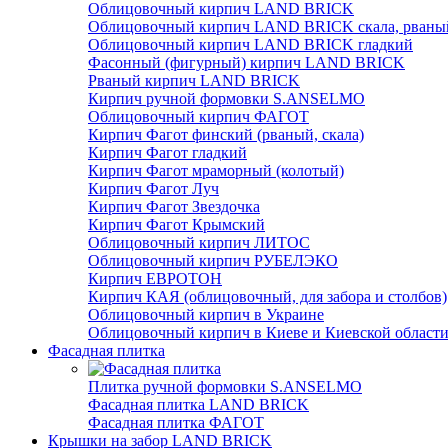
Облицовочный кирпич LAND BRICK
Облицовочный кирпич LAND BRICK скала, рваны
Облицовочный кирпич LAND BRICK гладкий
Фасонный (фигурный) кирпич LAND BRICK
Рваный кирпич LAND BRICK
Кирпич ручной формовки S.ANSELMO
Облицовочный кирпич ФАГОТ
Кирпич Фагот финский (рваный, скала)
Кирпич Фагот гладкий
Кирпич Фагот мраморный (колотый)
Кирпич Фагот Луч
Кирпич Фагот Звездочка
Кирпич Фагот Крымский
Облицовочный кирпич ЛИТОС
Облицовочный кирпич РУБЕЛЭКО
Кирпич ЕВРОТОН
Кирпич КАЯ (облицовочный, для забора и столбов)
Облицовочный кирпич в Украине
Облицовочный кирпич в Киеве и Киевской област
Фасадная плитка
Плитка ручной формовки S.ANSELMO
Фасадная плитка LAND BRICK
Фасадная плитка ФАГОТ
Крышки на забор LAND BRICK