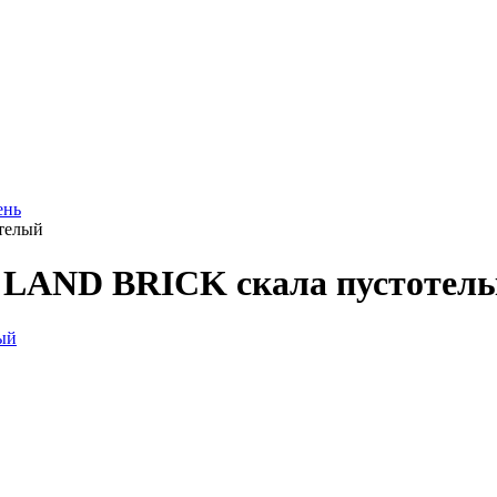
ень
телый
 LAND BRICK скала пустотел