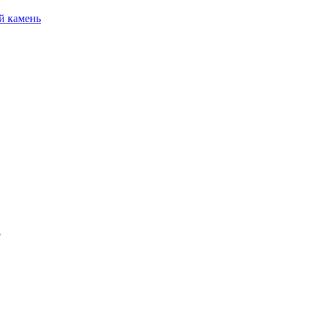
й камень
и