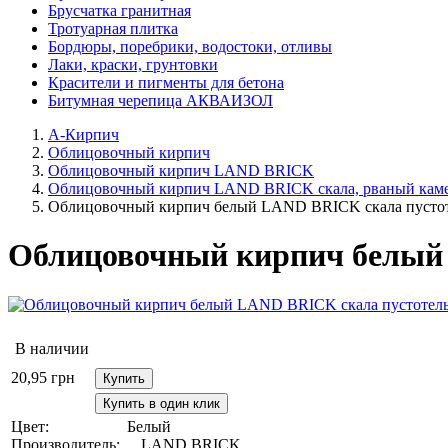
Брусчатка гранитная
Тротуарная плитка
Бордюры, поребрики, водостоки, отливы
Лаки, краски, грунтовки
Красители и пигменты для бетона
Битумная черепица АКВАИЗОЛ
А-Кирпич
Облицовочный кирпич
Облицовочный кирпич LAND BRICK
Облицовочный кирпич LAND BRICK скала, рваный кам
Облицовочный кирпич белый LAND BRICK скала пусто
Облицовочный кирпич белый
В наличии
20,95
грн
Купить
Купить в один клик
Цвет:
Белый
Производитель:
LAND BRICK