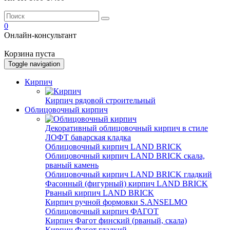
0
Онлайн-консультант
Корзина пуста
Toggle navigation
Кирпич
Кирпич рядовой строительный
Облицовочный кирпич
Декоративный облицовочный кирпич в стиле
ЛОФТ баварская кладка
Облицовочный кирпич LAND BRICK
Облицовочный кирпич LAND BRICK скала,
рваный камень
Облицовочный кирпич LAND BRICK гладкий
Фасонный (фигурный) кирпич LAND BRICK
Рваный кирпич LAND BRICK
Кирпич ручной формовки S.ANSELMO
Облицовочный кирпич ФАГОТ
Кирпич Фагот финский (рваный, скала)
Кирпич Фагот гладкий