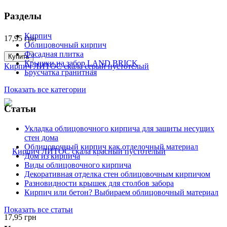
Разделы
Кирпич
17,95
грн
Облицовочный кирпич
Фасадная плитка
Купить
Крышки на забор LAND BRICK
Кирпич ЛИТОС скала серый пустотелый
Брусчатка гранитная
Показать все категории
Статьи
Укладка облицовочного кирпича для защиты несущих
стен дома
Облицовочный кирпич как отделочный материал
Дом из кирпича
Виды облицовочного кирпича
Декоративная отделка стен облицовочным кирпичом
Разновидности крышек для столбов забора
Кирпич или бетон? Выбираем облицовочный материал
Показать все статьи
17,95
грн