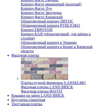
Кирпич Фагот мраморный (колотый)
Кирпич Фагот Луч
Кирпич Фагот Звездочка
Кирпич Фагот Крымский
Облицовочный кирпич ЛИТОС
Облицовочный кирпич РУБЕЛЭКО
Кирпич ЕВРОТОН
Кирпич КАЯ (облицовочный, для забора и
столбов)
Облицовочный кирпич в Украине
Облицовочный кирпич в Киеве и Киевской
области
Фасадная плитка
Плитка ручной формовки S.ANSELMO
Фасадная плитка LAND BRICK
Фасадная плитка ФАГОТ
Крышки на забор LAND BRICK
Брусчатка гранитная
Тротуарная плитка