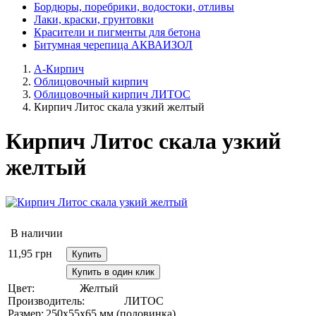
Бордюры, поребрики, водостоки, отливы
Лаки, краски, грунтовки
Красители и пигменты для бетона
Битумная черепица АКВАИЗОЛ
А-Кирпич
Облицовочный кирпич
Облицовочный кирпич ЛИТОС
Кирпич Литос скала узкий желтый
Кирпич Литос скала узкий
желтый
В наличии
11,95
грн
Купить
Купить в один клик
Цвет:
Желтый
Производитель:
ЛИТОС
Размер:
250х55х65 мм (половинка)