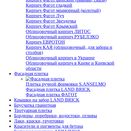
Кирпич Фагот гладкий
Кирпич Фагот мраморный (колотый)
Кирпич Фагот Луч
Кирпич Фагот Звездочка
Кирпич Фагот Крымский
Облицовочный кирпич ЛИТОС
Облицовочный кирпич РУБЕЛЭКО
Кирпич ЕВРОТОН
Кирпич КАЯ (облицовочный, для забора и
столбов)
Облицовочный кирпич в Украине
Облицовочный кирпич в Киеве и Киевской
области
Фасадная плитка
Плитка ручной формовки S.ANSELMO
Фасадная плитка LAND BRICK
Фасадная плитка ФАГОТ
Крышки на забор LAND BRICK
Брусчатка гранитная
Тротуарная плитка
Бордюры, поребрики, водостоки, отливы
Лаки, краски, грунтовки
Красители и пигменты для бетона