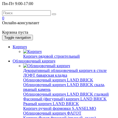
Пн-Пт 9:00-17:00
0
Онлайн-консультант
Корзина пуста
Toggle navigation
Кирпич
Кирпич рядовой строительный
Облицовочный кирпич
Декоративный облицовочный кирпич в стиле
ЛОФТ баварская кладка
Облицовочный кирпич LAND BRICK
Облицовочный кирпич LAND BRICK скала,
рваный камень
Облицовочный кирпич LAND BRICK гладкий
Фасонный (фигурный) кирпич LAND BRICK
Рваный кирпич LAND BRICK
Кирпич ручной формовки S.ANSELMO
Облицовочный кирпич ФАГОТ
Кирпич Фагот финский (рваный, скала)