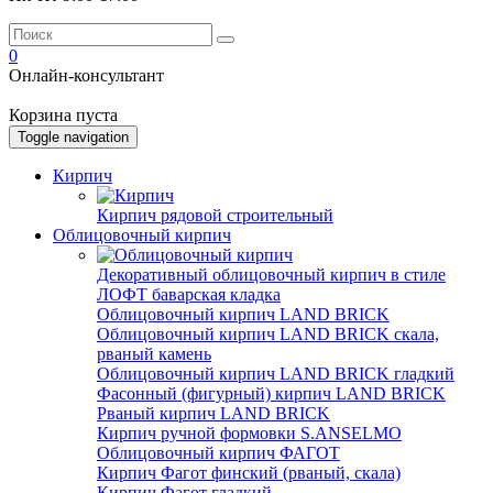
0
Онлайн-консультант
Корзина пуста
Toggle navigation
Кирпич
Кирпич рядовой строительный
Облицовочный кирпич
Декоративный облицовочный кирпич в стиле
ЛОФТ баварская кладка
Облицовочный кирпич LAND BRICK
Облицовочный кирпич LAND BRICK скала,
рваный камень
Облицовочный кирпич LAND BRICK гладкий
Фасонный (фигурный) кирпич LAND BRICK
Рваный кирпич LAND BRICK
Кирпич ручной формовки S.ANSELMO
Облицовочный кирпич ФАГОТ
Кирпич Фагот финский (рваный, скала)
Кирпич Фагот гладкий