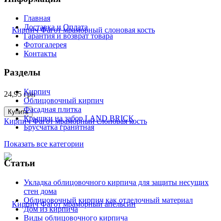
Главная
Доставка и Оплата
Гарантия и возврат товара
Фотогалерея
Контакты
Разделы
Кирпич
24,95
грн
Облицовочный кирпич
Фасадная плитка
Купить
Крышки на забор LAND BRICK
Кирпич Фагот мраморный слоновая кость
Брусчатка гранитная
Показать все категории
Статьи
Укладка облицовочного кирпича для защиты несущих
стен дома
Облицовочный кирпич как отделочный материал
Дом из кирпича
Виды облицовочного кирпича