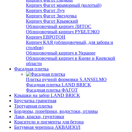
Кирпич Фагот мраморный (колотый)
Кирпич Фагот Луч
Кирпич Фагот Звездочка
Кирпич Фагот Крымский
Облицовочный кирпич ЛИТОС
Облицовочный кирпич РУБЕЛЭКО
Кирпич ЕВРОТОН
Кирпич КАЯ (облицовочный, для забора и
столбов)
Облицовочный кирпич в Украине
Облицовочный кирпич в Киеве и Киевской
области
Фасадная плитка
Плитка ручной формовки S.ANSELMO
Фасадная плитка LAND BRICK
Фасадная плитка ФАГОТ
Крышки на забор LAND BRICK
Брусчатка гранитная
Тротуарная плитка
Бордюры, поребрики, водостоки, отливы
Лаки, краски, грунтовки
Красители и пигменты для бетона
Битумная черепица АКВАИЗОЛ