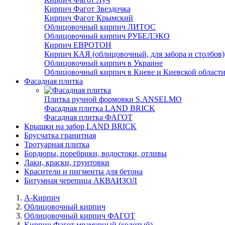
Кирпич Фагот Звездочка
Кирпич Фагот Крымский
Облицовочный кирпич ЛИТОС
Облицовочный кирпич РУБЕЛЭКО
Кирпич ЕВРОТОН
Кирпич КАЯ (облицовочный, для забора и столбов)
Облицовочный кирпич в Украине
Облицовочный кирпич в Киеве и Киевской област
Фасадная плитка
Плитка ручной формовки S.ANSELMO
Фасадная плитка LAND BRICK
Фасадная плитка ФАГОТ
Крышки на забор LAND BRICK
Брусчатка гранитная
Тротуарная плитка
Бордюры, поребрики, водостоки, отливы
Лаки, краски, грунтовки
Красители и пигменты для бетона
Битумная черепица АКВАИЗОЛ
А-Кирпич
Облицовочный кирпич
Облицовочный кирпич ФАГОТ
Кирпич Фагот мраморный (колотый)