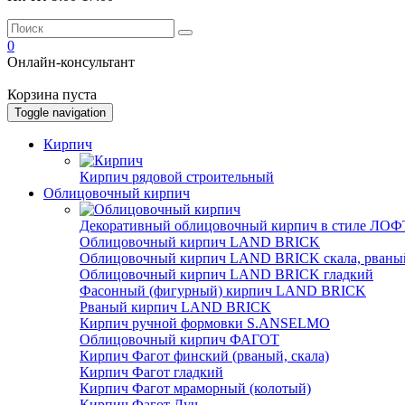
0
Онлайн-консультант
Корзина пуста
Toggle navigation
Кирпич
Кирпич рядовой строительный
Облицовочный кирпич
Декоративный облицовочный кирпич в стиле ЛОФТ
Облицовочный кирпич LAND BRICK
Облицовочный кирпич LAND BRICK скала, рваны
Облицовочный кирпич LAND BRICK гладкий
Фасонный (фигурный) кирпич LAND BRICK
Рваный кирпич LAND BRICK
Кирпич ручной формовки S.ANSELMO
Облицовочный кирпич ФАГОТ
Кирпич Фагот финский (рваный, скала)
Кирпич Фагот гладкий
Кирпич Фагот мраморный (колотый)
Кирпич Фагот Луч