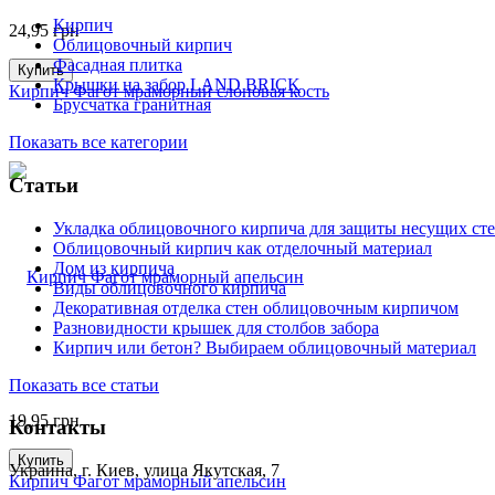
Кирпич
24,95
грн
Облицовочный кирпич
Фасадная плитка
Купить
Крышки на забор LAND BRICK
Кирпич Фагот мраморный слоновая кость
Брусчатка гранитная
Показать все категории
Статьи
Укладка облицовочного кирпича для защиты несущих сте
Облицовочный кирпич как отделочный материал
Дом из кирпича
Виды облицовочного кирпича
Декоративная отделка стен облицовочным кирпичом
Разновидности крышек для столбов забора
Кирпич или бетон? Выбираем облицовочный материал
Показать все статьи
19,95
грн
Контакты
Купить
Украина, г. Киев, улица Якутская, 7
Кирпич Фагот мраморный апельсин