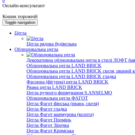
0
Онлайн-консультант
Кошик порожній
Toggle navigation
Цегла
Цегла рядова будівельна
Облицювальна цегла
Декоративна облицювальна цегла в стилі ЛОФТ бав
Облицювальна цегла LAND BRICK
Облицювальна цегла LAND BRICK скеля, рваний к
Облицювальна цегла LAND BRICK гладка
Фасонна (фігурна) цегла LAND BRICK
Рвана цегла LAND BRICK
Цегла ручного формування S.ANSELMO
Облицювальна цегла ФАГОТ
Цегла Фагот фінська (рвана, скеля)
Цегла Фагот гладка
Цегла Фагот мармурова (колота)
Цегла Фагот Промінь
Цегла Фагот Зірочка
Цегла Фагот Кримська