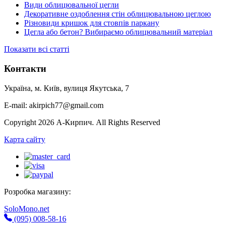
Види облицювальної цегли
Декоративне оздоблення стін облицювальною цеглою
Різновиди кришок для стовпів паркану
Цегла або бетон? Вибираємо облицювальний матеріал
Показати всі статті
Контакти
Україна, м. Київ, вулиця Якутська, 7
E-mail: akirpich77@gmail.com
Copyright 2026 А-Кирпич. All Rights Reserved
Карта сайту
Розробка магазину:
SoloMono.net
(095) 008-58-16