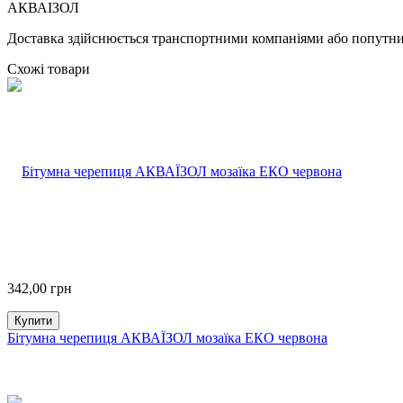
АКВАІЗОЛ
Доставка здійснюється транспортними компаніями або попутним
Схожі товари
342,00
грн
Купити
Бітумна черепиця АКВАЇЗОЛ мозаїка ЕКО червона