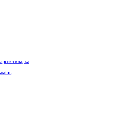
арська кладка
амінь