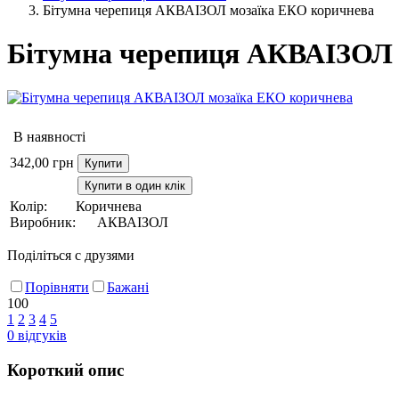
Бітумна черепиця АКВАІЗОЛ мозаїка ЕКО коричнева
Бітумна черепиця АКВАІЗОЛ 
В наявності
342,00
грн
Купити
Купити в один клік
Колір:
Коричнева
Виробник:
АКВАІЗОЛ
Поділіться с друзями
Порівняти
Бажані
100
1
2
3
4
5
0
відгуків
Короткий опис