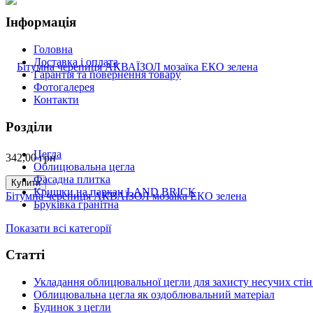
Інформація
Головна
Доставка і оплата
Гарантія та повернення товару
Фотогалерея
Контакти
Розділи
Цегла
342,00
грн
Облицювальна цегла
Фасадна плитка
Купити
Кришки на паркан LAND BRICK
Бітумна черепиця АКВАЇЗОЛ мозаїка ЕКО зелена
Бруківка гранітна
Показати всі категорії
Статті
Укладання облицювальної цегли для захисту несучих стін
Облицювальна цегла як оздоблювальний матеріал
Будинок з цегли