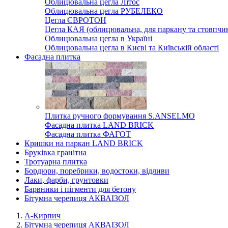
Облицювальна цегла Літос
Облицювальна цегла РУБЕЛЕКО
Цегла ЄВРОТОН
Цегла КАЯ (облицювальна, для паркану та стовпчик
Облицювальна цегла в Україні
Облицювальна цегла в Києві та Київській області
Фасадна плитка
Плитка ручного формування S.ANSELMO
Фасадна плитка LAND BRICK
Фасадна плитка ФАГОТ
Кришки на паркан LAND BRICK
Бруківка гранітна
Тротуарна плитка
Бордюри, поребрики, водостоки, відливи
Лаки, фарби, грунтовки
Барвники і пігменти для бетону
Бітумна черепиця АКВАІЗОЛ
А-Кирпич
Бітумна черепиця АКВАІЗОЛ