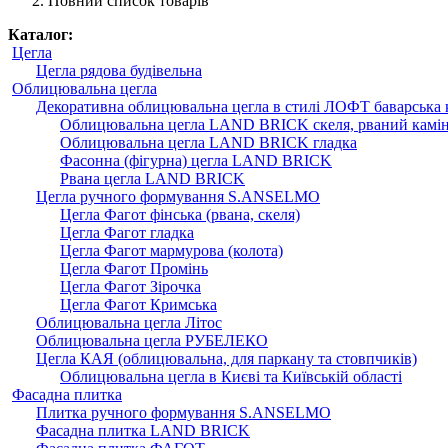
Повний список товарів
Каталог:
Цегла
Цегла рядова будівельна
Облицювальна цегла
Декоративна облицювальна цегла в стилі ЛОФТ баварська 
Облицювальна цегла LAND BRICK скеля, рваний камі
Облицювальна цегла LAND BRICK гладка
Фасонна (фігурна) цегла LAND BRICK
Рвана цегла LAND BRICK
Цегла ручного формування S.ANSELMO
Цегла Фагот фінська (рвана, скеля)
Цегла Фагот гладка
Цегла Фагот мармурова (колота)
Цегла Фагот Промінь
Цегла Фагот Зірочка
Цегла Фагот Кримська
Облицювальна цегла Літос
Облицювальна цегла РУБЕЛЕКО
Цегла КАЯ (облицювальна, для паркану та стовпчиків)
Облицювальна цегла в Києві та Київській області
Фасадна плитка
Плитка ручного формування S.ANSELMO
Фасадна плитка LAND BRICK