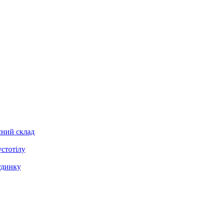
сний склад
стотілу
удинку