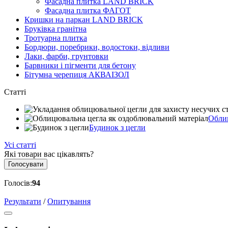
Фасадна плитка LAND BRICK
Фасадна плитка ФАГОТ
Кришки на паркан LAND BRICK
Бруківка гранітна
Тротуарна плитка
Бордюри, поребрики, водостоки, відливи
Лаки, фарби, грунтовки
Барвники і пігменти для бетону
Бітумна черепиця АКВАІЗОЛ
Статті
Облиц
Будинок з цегли
Усі статті
Які товари вас цікавлять?
Голосувати
Голосів:
94
Результати
/
Опитування