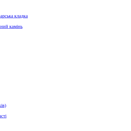
арська кладка
ний камінь
ів)
асті