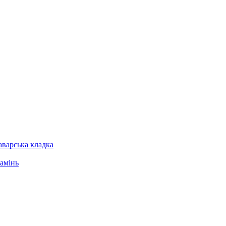
варська кладка
амінь