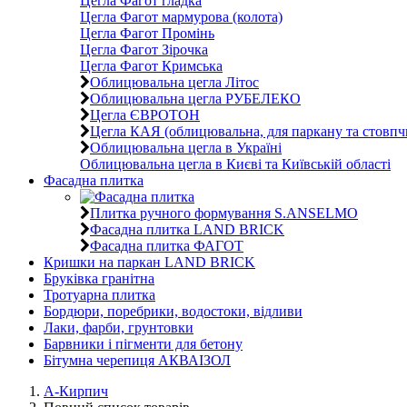
Цегла Фагот гладка
Цегла Фагот мармурова (колота)
Цегла Фагот Промінь
Цегла Фагот Зірочка
Цегла Фагот Кримська
Облицювальна цегла Літос
Облицювальна цегла РУБЕЛЕКО
Цегла ЄВРОТОН
Цегла КАЯ (облицювальна, для паркану та стовпч
Облицювальна цегла в Україні
Облицювальна цегла в Києві та Київській області
Фасадна плитка
Плитка ручного формування S.ANSELMO
Фасадна плитка LAND BRICK
Фасадна плитка ФАГОТ
Кришки на паркан LAND BRICK
Бруківка гранітна
Тротуарна плитка
Бордюри, поребрики, водостоки, відливи
Лаки, фарби, грунтовки
Барвники і пігменти для бетону
Бітумна черепиця АКВАІЗОЛ
А-Кирпич