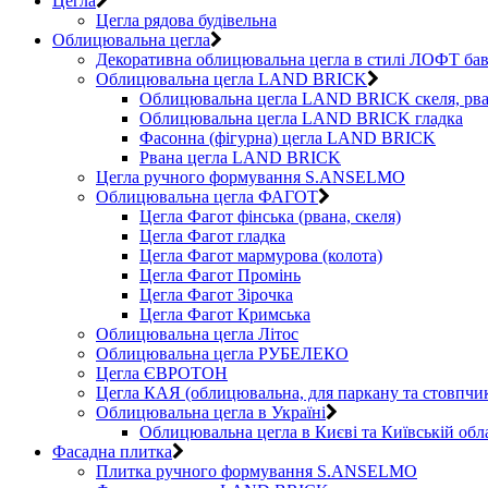
Цегла
Цегла рядова будівельна
Облицювальна цегла
Декоративна облицювальна цегла в стилі ЛОФТ бав
Облицювальна цегла LAND BRICK
Облицювальна цегла LAND BRICK скеля, рва
Облицювальна цегла LAND BRICK гладка
Фасонна (фігурна) цегла LAND BRICK
Рвана цегла LAND BRICK
Цегла ручного формування S.ANSELMO
Облицювальна цегла ФАГОТ
Цегла Фагот фінська (рвана, скеля)
Цегла Фагот гладка
Цегла Фагот мармурова (колота)
Цегла Фагот Промінь
Цегла Фагот Зірочка
Цегла Фагот Кримська
Облицювальна цегла Літос
Облицювальна цегла РУБЕЛЕКО
Цегла ЄВРОТОН
Цегла КАЯ (облицювальна, для паркану та стовпчик
Облицювальна цегла в Україні
Облицювальна цегла в Києві та Київській обл
Фасадна плитка
Плитка ручного формування S.ANSELMO