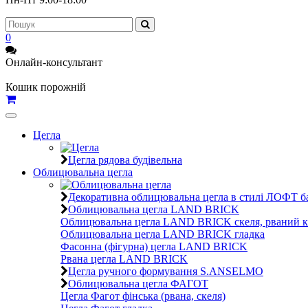
0
Онлайн-консультант
Кошик порожній
Toggle
navigation
Цегла
Цегла рядова будівельна
Облицювальна цегла
Декоративна облицювальна цегла в стилі ЛОФТ ба
Облицювальна цегла LAND BRICK
Облицювальна цегла LAND BRICK скеля, рваний к
Облицювальна цегла LAND BRICK гладка
Фасонна (фігурна) цегла LAND BRICK
Рвана цегла LAND BRICK
Цегла ручного формування S.ANSELMO
Облицювальна цегла ФАГОТ
Цегла Фагот фінська (рвана, скеля)