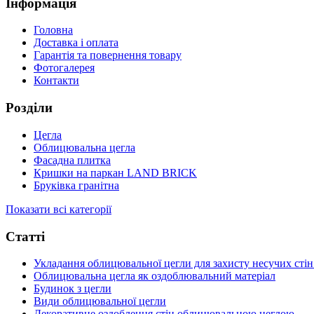
Інформація
Головна
Доставка і оплата
Гарантія та повернення товару
Фотогалерея
Контакти
Розділи
Цегла
Облицювальна цегла
Фасадна плитка
Кришки на паркан LAND BRICK
Бруківка гранітна
Показати всі категорії
Статті
Укладання облицювальної цегли для захисту несучих стін
Облицювальна цегла як оздоблювальний матеріал
Будинок з цегли
Види облицювальної цегли
Декоративне оздоблення стін облицювальною цеглою