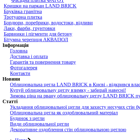
Фасадна плитка ФАГОТ
Кришки на паркан LAND BRICK
Бруківка гранітна
Тротуарна плитка
Бордюри, поребрики, водостоки, відливи
Лаки, фарби, грунтовки
Барвники і пігменти для бетону
Бітумна черепиця АКВАІЗОЛ
Інформація
Головна
Доставка і оплата
Гарантія та повернення товару
Фотогалерея
Контакти
Новини
Облицювальна цегла LAND BRICK в Києві - відкрився вла
Купуй облицювальну цеглу взимку - забирай навесні!
Зимова ціна на рвану облицювальну цеглу LAND BRICK пу
Статті
Укладання облицювальної цегли для захисту несучих стін б
Облицювальна цегла як оздоблювальний матеріал
Будинок з цегли
Види облицювальної цегли
Декоративне оздоблення стін облицювальною цеглою