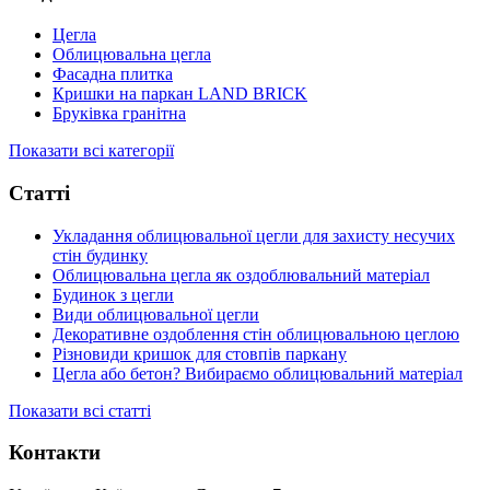
Цегла
Облицювальна цегла
Фасадна плитка
Кришки на паркан LAND BRICK
Бруківка гранітна
Показати всі категорії
Статті
Укладання облицювальної цегли для захисту несучих
стін будинку
Облицювальна цегла як оздоблювальний матеріал
Будинок з цегли
Види облицювальної цегли
Декоративне оздоблення стін облицювальною цеглою
Різновиди кришок для стовпів паркану
Цегла або бетон? Вибираємо облицювальний матеріал
Показати всі статті
Контакти