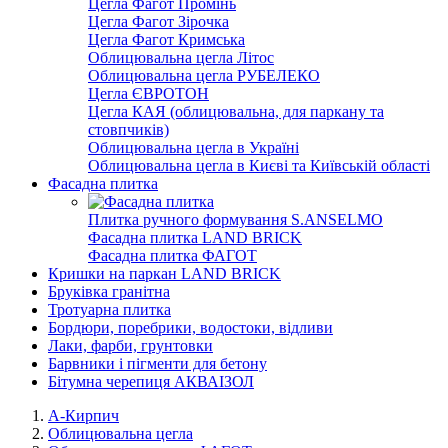
Цегла Фагот Промінь
Цегла Фагот Зірочка
Цегла Фагот Кримська
Облицювальна цегла Літос
Облицювальна цегла РУБЕЛЕКО
Цегла ЄВРОТОН
Цегла КАЯ (облицювальна, для паркану та
стовпчиків)
Облицювальна цегла в Україні
Облицювальна цегла в Києві та Київській області
Фасадна плитка
Плитка ручного формування S.ANSELMO
Фасадна плитка LAND BRICK
Фасадна плитка ФАГОТ
Кришки на паркан LAND BRICK
Бруківка гранітна
Тротуарна плитка
Бордюри, поребрики, водостоки, відливи
Лаки, фарби, грунтовки
Барвники і пігменти для бетону
Бітумна черепиця АКВАІЗОЛ
А-Кирпич
Облицювальна цегла