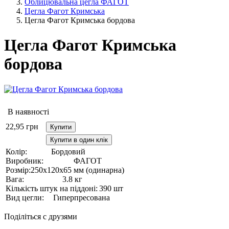
Облицювальна цегла ФАГОТ
Цегла Фагот Кримська
Цегла Фагот Кримська бордова
Цегла Фагот Кримська
бордова
В наявності
22,95
грн
Купити
Купити в один клік
Колір:
Бордовий
Виробник:
ФАГОТ
Розмір:
250х120х65 мм (одинарна)
Вага:
3.8 кг
Кількість штук на піддоні:
390 шт
Вид цегли:
Гиперпресована
Поділіться с друзями