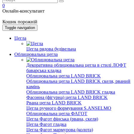
0
Онлайн-консультант
Кошик порожній
Toggle navigation
Цегла
Цегла рядова будівельна
Облицювальна цегла
Декоративна облицювальна цегла в стилі ЛОФТ
баварська кладка
Облицювальна цегла LAND BRICK
Облицювальна цегла LAND BRICK скеля, рваний
камінь
Облицювальна цегла LAND BRICK гладка
Фасонна (фігурна) цегла LAND BRICK
Рвана цегла LAND BRICK
Цегла ручного формування S.ANSELMO
Облицювальна цегла ФАГОТ
Цегла Фагот фінська (рвана, скеля)
Цегла Фагот гладка
Цегла Фагот мармурова (колота)