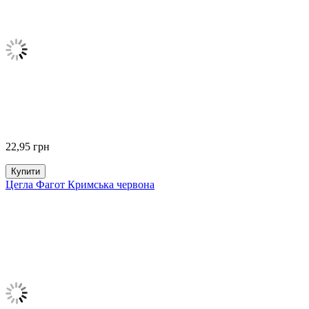
22,95
грн
Купити
Цегла Фагот Кримська червона