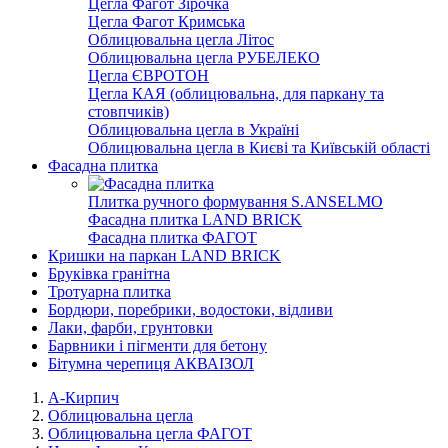
Цегла Фагот Зірочка
Цегла Фагот Кримська
Облицювальна цегла Літос
Облицювальна цегла РУБЕЛЕКО
Цегла ЄВРОТОН
Цегла КАЯ (облицювальна, для паркану та
стовпчиків)
Облицювальна цегла в Україні
Облицювальна цегла в Києві та Київській області
Фасадна плитка
Плитка ручного формування S.ANSELMO
Фасадна плитка LAND BRICK
Фасадна плитка ФАГОТ
Кришки на паркан LAND BRICK
Бруківка гранітна
Тротуарна плитка
Бордюри, поребрики, водостоки, відливи
Лаки, фарби, грунтовки
Барвники і пігменти для бетону
Бітумна черепиця АКВАІЗОЛ
А-Кирпич
Облицювальна цегла
Облицювальна цегла ФАГОТ