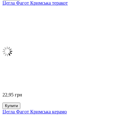
Цегла Фагот Кримська теракот
22,95
грн
Купити
Цегла Фагот Кримська керамо