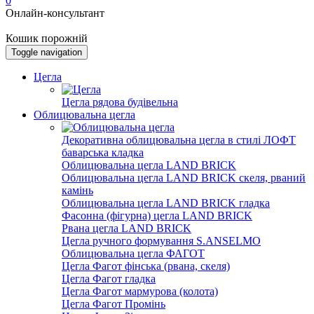
0
Онлайн-консультант
Кошик порожній
Toggle navigation
Цегла
Цегла рядова будівельна
Облицювальна цегла
Декоративна облицювальна цегла в стилі ЛОФТ
баварська кладка
Облицювальна цегла LAND BRICK
Облицювальна цегла LAND BRICK скеля, рваний
камінь
Облицювальна цегла LAND BRICK гладка
Фасонна (фігурна) цегла LAND BRICK
Рвана цегла LAND BRICK
Цегла ручного формування S.ANSELMO
Облицювальна цегла ФАГОТ
Цегла Фагот фінська (рвана, скеля)
Цегла Фагот гладка
Цегла Фагот мармурова (колота)
Цегла Фагот Промінь