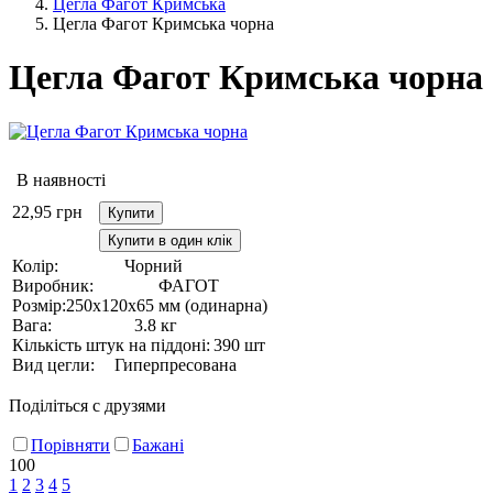
Цегла Фагот Кримська
Цегла Фагот Кримська чорна
Цегла Фагот Кримська чорна
В наявності
22,95
грн
Купити
Купити в один клік
Колір:
Чорний
Виробник:
ФАГОТ
Розмір:
250х120х65 мм (одинарна)
Вага:
3.8 кг
Кількість штук на піддоні:
390 шт
Вид цегли:
Гиперпресована
Поділіться с друзями
Порівняти
Бажані
100
1
2
3
4
5