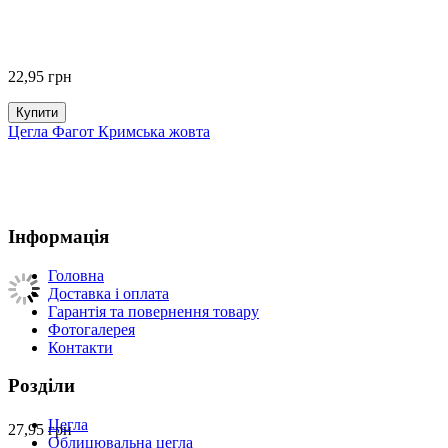
22,95
грн
Купити
Цегла Фагот Кримська жовта
Інформація
Головна
Доставка і оплата
Гарантія та повернення товару
Фотогалерея
Контакти
Розділи
Цегла
27,95
грн
Облицювальна цегла