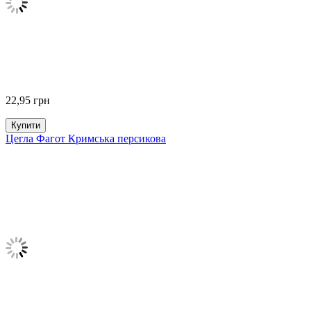
22,95
грн
Купити
Цегла Фагот Кримська персикова