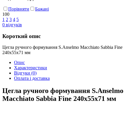
Порівняти
Бажані
100
1
2
3
4
5
0
відгуків
Короткий опис
Цегла ручного формування S.Anselmo Macchiato Sabbia Fine
240х55х71 мм
Опис
Характеристики
Відгуки
(0)
Оплата і доставка
Цегла ручного формування S.Anselmo
Macchiato Sabbia Fine 240х55х71 мм