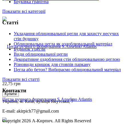
Бруківка гранітна
Показати всі категорії
Статті
Укладання облицювальної цегли для захисту несучих
стін будинку
Облицювальна цегла як оздоблювальний матеріал
Будинок з цегли
Види облицювальної цегли
Декоративне оздоблення стін облицювальною цеглою
Різновиди кришок для стовпів паркану
Цегла або бетон? Вибираємо облицювальний матеріал
Показати всі статті
22,75
грн
Контакти
Купити
Цегла ручного формування S.Anselmo Atlantis
Україна, м. Київ, вулиця Якутська, 7
E-mail: akirpich77@gmail.com
Copyright 2026 А-Кирпич. All Rights Reserved