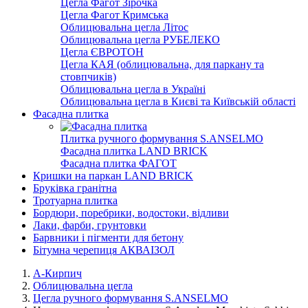
Цегла Фагот Зірочка
Цегла Фагот Кримська
Облицювальна цегла Літос
Облицювальна цегла РУБЕЛЕКО
Цегла ЄВРОТОН
Цегла КАЯ (облицювальна, для паркану та
стовпчиків)
Облицювальна цегла в Україні
Облицювальна цегла в Києві та Київській області
Фасадна плитка
Плитка ручного формування S.ANSELMO
Фасадна плитка LAND BRICK
Фасадна плитка ФАГОТ
Кришки на паркан LAND BRICK
Бруківка гранітна
Тротуарна плитка
Бордюри, поребрики, водостоки, відливи
Лаки, фарби, грунтовки
Барвники і пігменти для бетону
Бітумна черепиця АКВАІЗОЛ
А-Кирпич
Облицювальна цегла
Цегла ручного формування S.ANSELMO