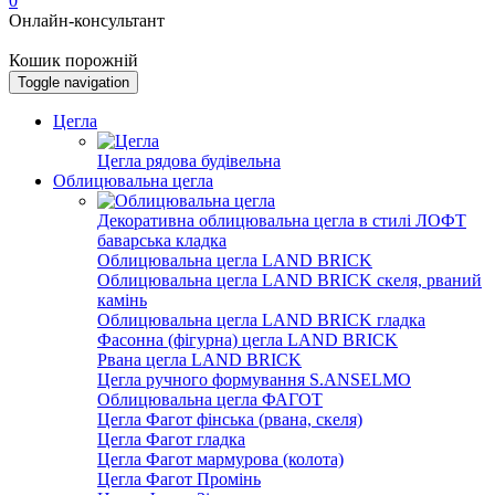
0
Онлайн-консультант
Кошик порожній
Toggle navigation
Цегла
Цегла рядова будівельна
Облицювальна цегла
Декоративна облицювальна цегла в стилі ЛОФТ
баварська кладка
Облицювальна цегла LAND BRICK
Облицювальна цегла LAND BRICK скеля, рваний
камінь
Облицювальна цегла LAND BRICK гладка
Фасонна (фігурна) цегла LAND BRICK
Рвана цегла LAND BRICK
Цегла ручного формування S.ANSELMO
Облицювальна цегла ФАГОТ
Цегла Фагот фінська (рвана, скеля)
Цегла Фагот гладка
Цегла Фагот мармурова (колота)
Цегла Фагот Промінь