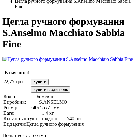
Цегла ручного формування S.Anselmo Macchiato Sabbia
Fine
Цегла ручного формування
S.Anselmo Macchiato Sabbia
Fine
В наявності
22,75
грн
Купити
Купити в один клік
Колір:
Бежевий
Виробник:
S.ANSELMO
Розмір:
240х55х71 мм
Вага:
1.4 кг
Кількість штук на піддоні:
540 шт
Вид цегли:
Цегла ручного формування
Поділіться с друзями