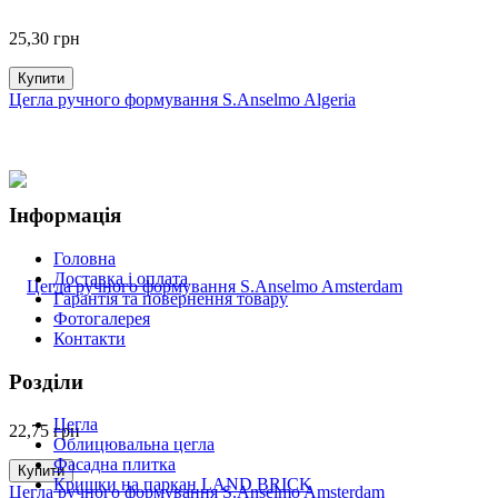
25,30
грн
Купити
Цегла ручного формування S.Anselmo Algeria
Інформація
Головна
Доставка і оплата
Гарантія та повернення товару
Фотогалерея
Контакти
Розділи
Цегла
22,75
грн
Облицювальна цегла
Фасадна плитка
Купити
Кришки на паркан LAND BRICK
Цегла ручного формування S.Anselmo Amsterdam