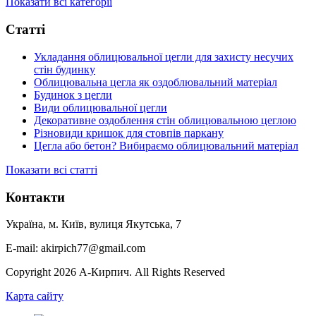
Показати всі категорії
Статті
Укладання облицювальної цегли для захисту несучих
стін будинку
Облицювальна цегла як оздоблювальний матеріал
Будинок з цегли
Види облицювальної цегли
Декоративне оздоблення стін облицювальною цеглою
Різновиди кришок для стовпів паркану
Цегла або бетон? Вибираємо облицювальний матеріал
Показати всі статті
Контакти
Україна, м. Київ, вулиця Якутська, 7
E-mail: akirpich77@gmail.com
Copyright 2026 А-Кирпич. All Rights Reserved
Карта сайту