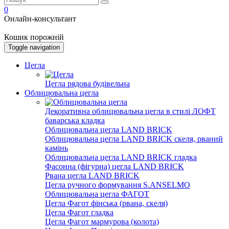
0
Онлайн-консультант
Кошик порожній
Toggle navigation
Цегла
Цегла рядова будівельна
Облицювальна цегла
Декоративна облицювальна цегла в стилі ЛОФТ
баварська кладка
Облицювальна цегла LAND BRICK
Облицювальна цегла LAND BRICK скеля, рваний
камінь
Облицювальна цегла LAND BRICK гладка
Фасонна (фігурна) цегла LAND BRICK
Рвана цегла LAND BRICK
Цегла ручного формування S.ANSELMO
Облицювальна цегла ФАГОТ
Цегла Фагот фінська (рвана, скеля)
Цегла Фагот гладка
Цегла Фагот мармурова (колота)