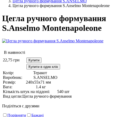
Цегла ручного формування S.ANSELMO
Цегла ручного формування S.Anselmo Montenapoleone
Цегла ручного формування
S.Anselmo Montenapoleone
В наявності
22,75
грн
Купити
Купити в один клік
Колір:
Теракот
Виробник:
S.ANSELMO
Розмір:
240х55х71 мм
Вага:
1.4 кг
Кількість штук на піддоні:
540 шт
Вид цегли:
Цегла ручного формування
Поділіться с друзями
Порівняти
Бажані