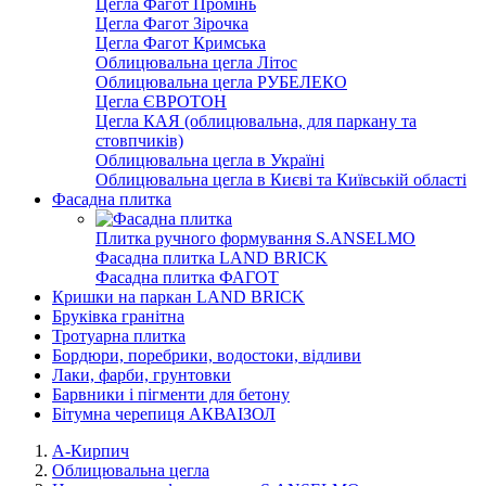
Цегла Фагот Промінь
Цегла Фагот Зірочка
Цегла Фагот Кримська
Облицювальна цегла Літос
Облицювальна цегла РУБЕЛЕКО
Цегла ЄВРОТОН
Цегла КАЯ (облицювальна, для паркану та
стовпчиків)
Облицювальна цегла в Україні
Облицювальна цегла в Києві та Київській області
Фасадна плитка
Плитка ручного формування S.ANSELMO
Фасадна плитка LAND BRICK
Фасадна плитка ФАГОТ
Кришки на паркан LAND BRICK
Бруківка гранітна
Тротуарна плитка
Бордюри, поребрики, водостоки, відливи
Лаки, фарби, грунтовки
Барвники і пігменти для бетону
Бітумна черепиця АКВАІЗОЛ
А-Кирпич
Облицювальна цегла