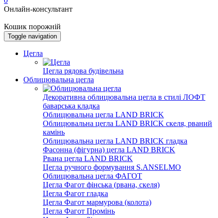
0
Онлайн-консультант
Кошик порожній
Toggle navigation
Цегла
Цегла рядова будівельна
Облицювальна цегла
Декоративна облицювальна цегла в стилі ЛОФТ
баварська кладка
Облицювальна цегла LAND BRICK
Облицювальна цегла LAND BRICK скеля, рваний
камінь
Облицювальна цегла LAND BRICK гладка
Фасонна (фігурна) цегла LAND BRICK
Рвана цегла LAND BRICK
Цегла ручного формування S.ANSELMO
Облицювальна цегла ФАГОТ
Цегла Фагот фінська (рвана, скеля)
Цегла Фагот гладка
Цегла Фагот мармурова (колота)
Цегла Фагот Промінь