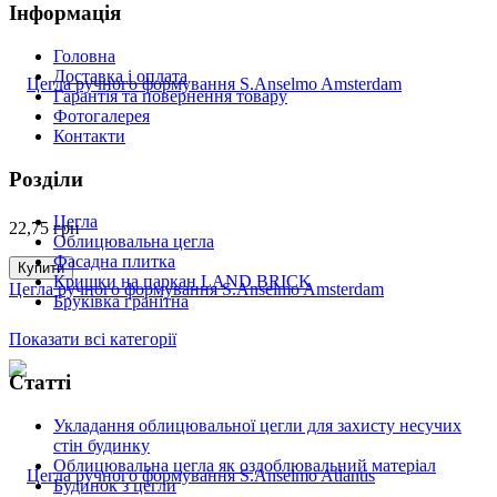
Інформація
Головна
Доставка і оплата
Гарантія та повернення товару
Фотогалерея
Контакти
Розділи
Цегла
22,75
грн
Облицювальна цегла
Фасадна плитка
Купити
Кришки на паркан LAND BRICK
Цегла ручного формування S.Anselmo Amsterdam
Бруківка гранітна
Показати всі категорії
Статті
Укладання облицювальної цегли для захисту несучих
стін будинку
Облицювальна цегла як оздоблювальний матеріал
Будинок з цегли