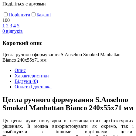
Поділіться с друзями
Порівняти
Бажані
100
1
2
3
4
5
0
відгуків
Короткий опис
Цегла ручного формування S.Anselmo Smoked Manhattan
Bianco 240х55х71 мм
Опис
Характеристики
Відгуки
(0)
Оплата і доставка
Цегла ручного формування S.Anselmo
Smoked Manhattan Bianco 240х55х71 мм
Ця цегла дуже популярна в нестандартних архітектурних
рішеннях. Її можна використовувати як окремо, так і
комбінуючи з іншими відтінками цегли.