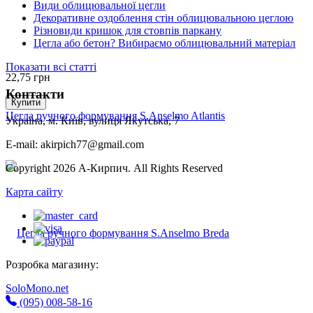
Види облицювальної цегли
Декоративне оздоблення стін облицювальною цеглою
Різновиди кришок для стовпів паркану
Цегла або бетон? Вибираємо облицювальний матеріал
Показати всі статті
22,75
грн
Контакти
Купити
Цегла ручного формування S.Anselmo Atlantis
Україна, м. Київ, вулиця Якутська, 7
E-mail: akirpich77@gmail.com
Copyright 2026 А-Кирпич. All Rights Reserved
Карта сайту
Розробка магазину:
SoloMono.net
(095) 008-58-16