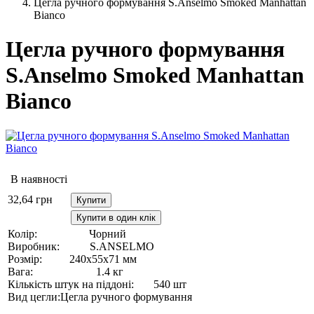
Цегла ручного формування S.Anselmo Smoked Manhattan
Bianco
Цегла ручного формування
S.Anselmo Smoked Manhattan
Bianco
В наявності
32,64
грн
Купити
Купити в один клік
Колір:
Чорний
Виробник:
S.ANSELMO
Розмір:
240х55х71 мм
Вага:
1.4 кг
Кількість штук на піддоні:
540 шт
Вид цегли:
Цегла ручного формування