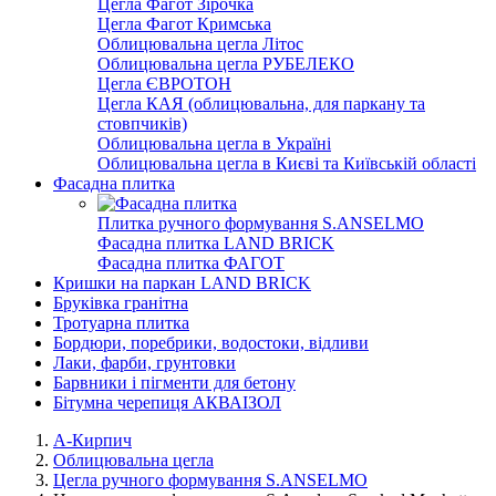
Цегла Фагот Зірочка
Цегла Фагот Кримська
Облицювальна цегла Літос
Облицювальна цегла РУБЕЛЕКО
Цегла ЄВРОТОН
Цегла КАЯ (облицювальна, для паркану та
стовпчиків)
Облицювальна цегла в Україні
Облицювальна цегла в Києві та Київській області
Фасадна плитка
Плитка ручного формування S.ANSELMO
Фасадна плитка LAND BRICK
Фасадна плитка ФАГОТ
Кришки на паркан LAND BRICK
Бруківка гранітна
Тротуарна плитка
Бордюри, поребрики, водостоки, відливи
Лаки, фарби, грунтовки
Барвники і пігменти для бетону
Бітумна черепиця АКВАІЗОЛ
А-Кирпич
Облицювальна цегла
Цегла ручного формування S.ANSELMO