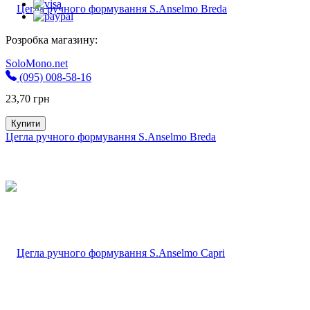
Розробка магазину:
SoloMono.net
(095) 008-58-16
23,70
грн
Купити
Цегла ручного формування S.Anselmo Breda