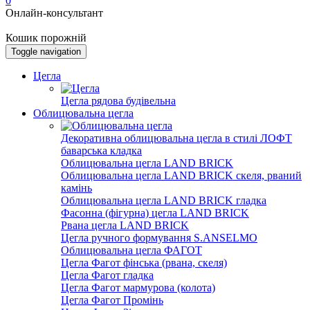
0
Онлайн-консультант
Кошик порожній
Toggle navigation
Цегла
Цегла рядова будівельна
Облицювальна цегла
Декоративна облицювальна цегла в стилі ЛОФТ
баварська кладка
Облицювальна цегла LAND BRICK
Облицювальна цегла LAND BRICK скеля, рваний
камінь
Облицювальна цегла LAND BRICK гладка
Фасонна (фігурна) цегла LAND BRICK
Рвана цегла LAND BRICK
Цегла ручного формування S.ANSELMO
Облицювальна цегла ФАГОТ
Цегла Фагот фінська (рвана, скеля)
Цегла Фагот гладка
Цегла Фагот мармурова (колота)
Цегла Фагот Промінь