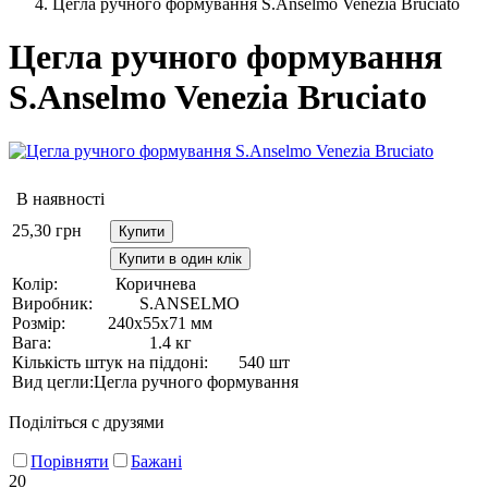
Цегла ручного формування S.Anselmo Venezia Bruciato
Цегла ручного формування
S.Anselmo Venezia Bruciato
В наявності
25,30
грн
Купити
Купити в один клік
Колір:
Коричнева
Виробник:
S.ANSELMO
Розмір:
240х55х71 мм
Вага:
1.4 кг
Кількість штук на піддоні:
540 шт
Вид цегли:
Цегла ручного формування
Поділіться с друзями
Порівняти
Бажані
20