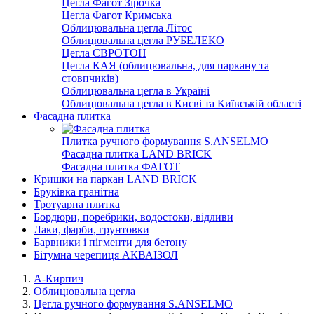
Цегла Фагот Зірочка
Цегла Фагот Кримська
Облицювальна цегла Літос
Облицювальна цегла РУБЕЛЕКО
Цегла ЄВРОТОН
Цегла КАЯ (облицювальна, для паркану та
стовпчиків)
Облицювальна цегла в Україні
Облицювальна цегла в Києві та Київській області
Фасадна плитка
Плитка ручного формування S.ANSELMO
Фасадна плитка LAND BRICK
Фасадна плитка ФАГОТ
Кришки на паркан LAND BRICK
Бруківка гранітна
Тротуарна плитка
Бордюри, поребрики, водостоки, відливи
Лаки, фарби, грунтовки
Барвники і пігменти для бетону
Бітумна черепиця АКВАІЗОЛ
А-Кирпич
Облицювальна цегла
Цегла ручного формування S.ANSELMO