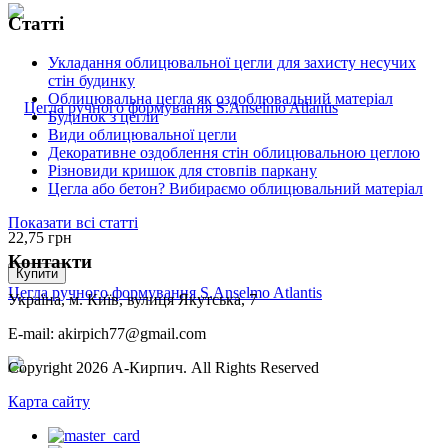
Статті
Укладання облицювальної цегли для захисту несучих
стін будинку
Облицювальна цегла як оздоблювальний матеріал
Будинок з цегли
Види облицювальної цегли
Декоративне оздоблення стін облицювальною цеглою
Різновиди кришок для стовпів паркану
Цегла або бетон? Вибираємо облицювальний матеріал
Показати всі статті
22,75
грн
Контакти
Купити
Цегла ручного формування S.Anselmo Atlantis
Україна, м. Київ, вулиця Якутська, 7
E-mail: akirpich77@gmail.com
Copyright 2026 А-Кирпич. All Rights Reserved
Карта сайту