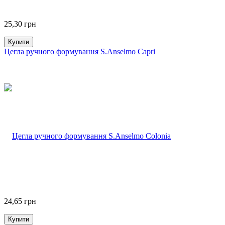
25,30
грн
Купити
Цегла ручного формування S.Anselmo Capri
24,65
грн
Купити