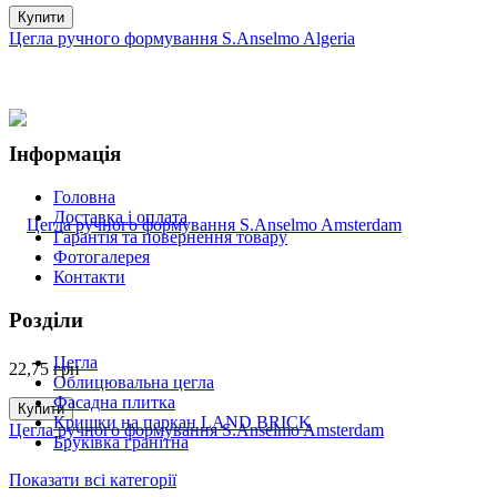
Купити
Цегла ручного формування S.Anselmo Algeria
Інформація
Головна
Доставка і оплата
Гарантія та повернення товару
Фотогалерея
Контакти
Розділи
Цегла
22,75
грн
Облицювальна цегла
Фасадна плитка
Купити
Кришки на паркан LAND BRICK
Цегла ручного формування S.Anselmo Amsterdam
Бруківка гранітна
Показати всі категорії