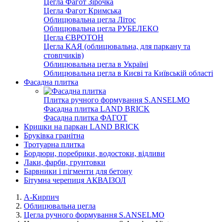
Цегла Фагот Зірочка
Цегла Фагот Кримська
Облицювальна цегла Літос
Облицювальна цегла РУБЕЛЕКО
Цегла ЄВРОТОН
Цегла КАЯ (облицювальна, для паркану та
стовпчиків)
Облицювальна цегла в Україні
Облицювальна цегла в Києві та Київській області
Фасадна плитка
Плитка ручного формування S.ANSELMO
Фасадна плитка LAND BRICK
Фасадна плитка ФАГОТ
Кришки на паркан LAND BRICK
Бруківка гранітна
Тротуарна плитка
Бордюри, поребрики, водостоки, відливи
Лаки, фарби, грунтовки
Барвники і пігменти для бетону
Бітумна черепиця АКВАІЗОЛ
А-Кирпич
Облицювальна цегла
Цегла ручного формування S.ANSELMO