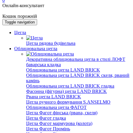
0
Онлайн-консультант
Кошик порожній
Toggle navigation
Цегла
Цегла рядова будівельна
Облицювальна цегла
Декоративна облицювальна цегла в стилі ЛОФТ
баварська кладка
Облицювальна цегла LAND BRICK
Облицювальна цегла LAND BRICK скеля, рваний
камінь
Облицювальна цегла LAND BRICK гладка
Фасонна (фігурна) цегла LAND BRICK
Рвана цегла LAND BRICK
Цегла ручного формування S.ANSELMO
Облицювальна цегла ФАГОТ
Цегла Фагот фінська (рвана, скеля)
Цегла Фагот гладка
Цегла Фагот мармурова (колота)
Цегла Фагот Промінь