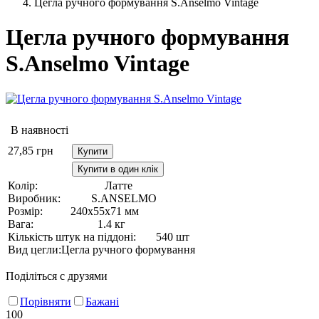
Цегла ручного формування S.Anselmo Vintage
Цегла ручного формування
S.Anselmo Vintage
В наявності
27,85
грн
Купити
Купити в один клік
Колір:
Латте
Виробник:
S.ANSELMO
Розмір:
240х55х71 мм
Вага:
1.4 кг
Кількість штук на піддоні:
540 шт
Вид цегли:
Цегла ручного формування
Поділіться с друзями
Порівняти
Бажані
100