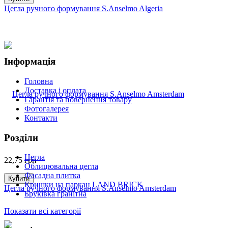
Цегла ручного формування S.Anselmo Algeria
Інформація
Головна
Доставка і оплата
Гарантія та повернення товару
Фотогалерея
Контакти
Розділи
Цегла
22,75
грн
Облицювальна цегла
Фасадна плитка
Купити
Кришки на паркан LAND BRICK
Цегла ручного формування S.Anselmo Amsterdam
Бруківка гранітна
Показати всі категорії