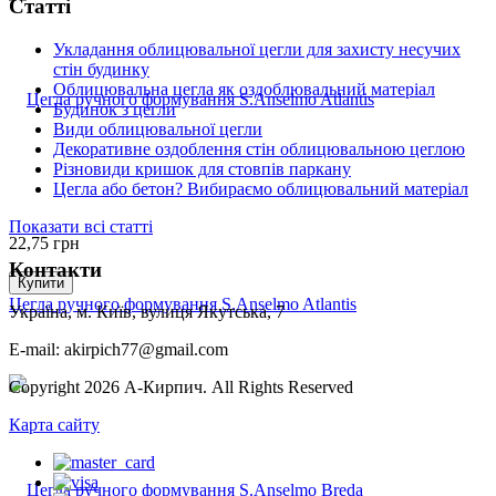
Статті
Укладання облицювальної цегли для захисту несучих
стін будинку
Облицювальна цегла як оздоблювальний матеріал
Будинок з цегли
Види облицювальної цегли
Декоративне оздоблення стін облицювальною цеглою
Різновиди кришок для стовпів паркану
Цегла або бетон? Вибираємо облицювальний матеріал
Показати всі статті
22,75
грн
Контакти
Купити
Цегла ручного формування S.Anselmo Atlantis
Україна, м. Київ, вулиця Якутська, 7
E-mail: akirpich77@gmail.com
Copyright 2026 А-Кирпич. All Rights Reserved
Карта сайту