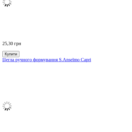
25,30
грн
Купити
Цегла ручного формування S.Anselmo Capri