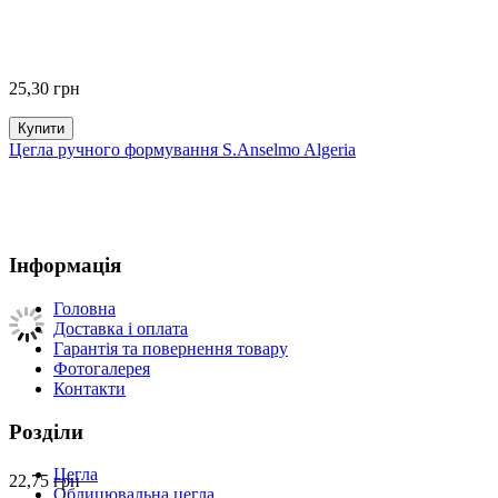
25,30
грн
Купити
Цегла ручного формування S.Anselmo Algeria
Інформація
Головна
Доставка і оплата
Гарантія та повернення товару
Фотогалерея
Контакти
Розділи
Цегла
22,75
грн
Облицювальна цегла