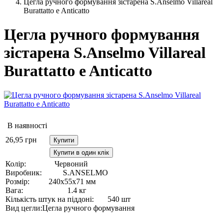
Цегла ручного формування зістарена S.Anselmo Villareal
Burattatto e Anticatto
Цегла ручного формування
зістарена S.Anselmo Villareal
Burattatto e Anticatto
В наявності
26,95
грн
Купити
Купити в один клік
Колір:
Червоний
Виробник:
S.ANSELMO
Розмір:
240х55х71 мм
Вага:
1.4 кг
Кількість штук на піддоні:
540 шт
Вид цегли:
Цегла ручного формування