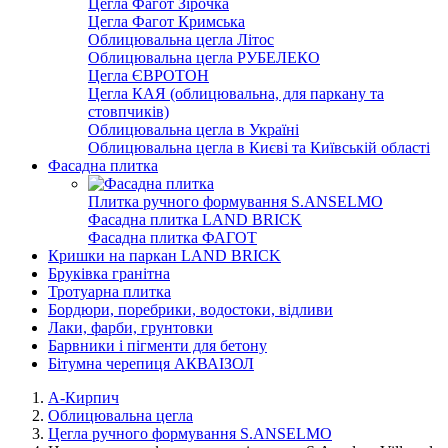
Цегла Фагот Зірочка
Цегла Фагот Кримська
Облицювальна цегла Літос
Облицювальна цегла РУБЕЛЕКО
Цегла ЄВРОТОН
Цегла КАЯ (облицювальна, для паркану та
стовпчиків)
Облицювальна цегла в Україні
Облицювальна цегла в Києві та Київській області
Фасадна плитка
Плитка ручного формування S.ANSELMO
Фасадна плитка LAND BRICK
Фасадна плитка ФАГОТ
Кришки на паркан LAND BRICK
Бруківка гранітна
Тротуарна плитка
Бордюри, поребрики, водостоки, відливи
Лаки, фарби, грунтовки
Барвники і пігменти для бетону
Бітумна черепиця АКВАІЗОЛ
А-Кирпич
Облицювальна цегла
Цегла ручного формування S.ANSELMO