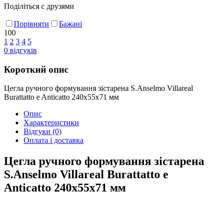
Поділіться с друзями
Порівняти
Бажані
100
1
2
3
4
5
0
відгуків
Короткий опис
Цегла ручного формування зістарена S.Anselmo Villareal
Burattatto e Anticatto 240х55х71 мм
Опис
Характеристики
Відгуки
(0)
Оплата і доставка
Цегла ручного формування зістарена
S.Anselmo Villareal Burattatto e
Anticatto 240х55х71 мм