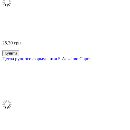
25,30
грн
Купити
Цегла ручного формування S.Anselmo Capri