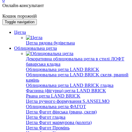
0
Онлайн-консультант
Кошик порожній
Toggle navigation
Цегла
Цегла рядова будівельна
Облицювальна цегла
Декоративна облицювальна цегла в стилі ЛОФТ
баварська кладка
Облицювальна цегла LAND BRICK
Облицювальна цегла LAND BRICK скеля, рваний
камінь
Облицювальна цегла LAND BRICK гладка
Фасонна (фігурна) цегла LAND BRICK
Рвана цегла LAND BRICK
Цегла ручного формування S.ANSELMO
Облицювальна цегла ФАГОТ
Цегла Фагот фінська (рвана, скеля)
Цегла Фагот гладка
Цегла Фагот мармурова (колота)
Цегла Фагот Промінь